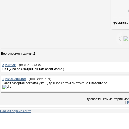
Добавлен
1
Всего комментариев
:
2
2
Palm3R
(10.09.2012 03:45)
На ЦУМе её смотрят, он там стоит долго )
1
PRO100МИХА
(10.09.2012 01:26)
Такая затёртая реклама уже..., да и кто её там смотрит на Фиоленте то...
Добавлять комментарии могу
[
Р
Полная версия сайта