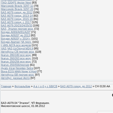
ПАЗ-3204*5 Vector Next
[83]
Marcopolo Bravis 3297-11
[79]
Marcopolo Bravis 3297-20
[76]
БАЗ А079 город. до 2012
[106]
БАЗ А079 город. 2013-14
[82]
БАЗ А079 город. 2015-16
[81]
БАЗ А079 город. с 2017
[125]
БАЗ А079.20/23/24/25/33
[106]
БАЗ, Эталон прочие мод.
[72]
Богдан А069/А091/А20*
[71]
Богдан А0920* до 2013
[82]
Богдан А0920* с 2014 г.
[101]
Богдан,Ataman,ЧА проч.
[101]
I-VAN А07А все модели
[121]
ХАЗ,ЧАЗ,UzOtoyol M24.9
[95]
Автобусы СВ прочие мод.
[119]
Ikarus 280/180 все мод.
[89]
Ikarus 260/263 все мод.
[110]
Ikarus 250/256 все мод.
[72]
Ikarus 255/556/прочие
[61]
Ayats,Irizar,Neoplan,Setra
[107]
Bova,EOS,MAN,Noge,V.Hool
[77]
Автобусы БВ прочие мод.
[97]
Автобус: разные фото
[97]
Главная
»
Фотоальбом
»
А в т о б у с БВ/СВ
»
БАЗ А079 город. до 2012
» СН 0130 АА
БАЗ-А079.04 "Эталон", ЧП Федчишен.
Фиолентовское шоссе, 01.08.2012