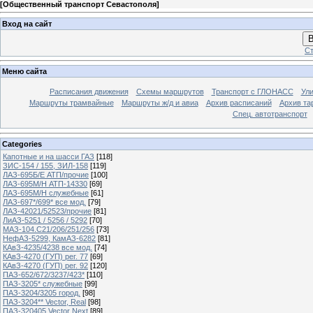
[
Общественный транспорт Севастополя
]
Вход на сайт
В
Ст
Меню сайта
Расписания движения
Схемы маршрутов
Транспорт с ГЛОНАСС
Ул
Маршруты трамвайные
Маршруты ж/д и авиа
Архив расписаний
Архив та
Спец. автотранспорт
Categories
Капотные и на шасси ГАЗ
[118]
ЗИС-154 / 155, ЗИЛ-158
[119]
ЛАЗ-695Б/Е АТП/прочие
[100]
ЛАЗ-695М/Н АТП-14330
[69]
ЛАЗ-695М/Н служебные
[61]
ЛАЗ-697*/699* все мод.
[79]
ЛАЗ-42021/52523/прочие
[81]
ЛиАЗ-5251 / 5256 / 5292
[70]
МАЗ-104.C21/206/251/256
[73]
НефАЗ-5299, КамАЗ-6282
[81]
КАвЗ-4235/4238 все мод.
[74]
КАвЗ-4270 (ГУП) рег. 77
[69]
КАвЗ-4270 (ГУП) рег. 92
[120]
ПАЗ-652/672/3237/423*
[110]
ПАЗ-3205* служебные
[99]
ПАЗ-3204/3205 город.
[98]
ПАЗ-3204** Vector, Real
[98]
ПАЗ-320405 Vector Next
[89]