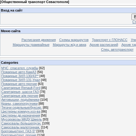
[
Общественный транспорт Севастополя
]
Вход на сайт
В
Ст
Меню сайта
Расписания движения
Схемы маршрутов
Транспорт с ГЛОНАСС
Ул
Маршруты трамвайные
Маршруты ж/д и авиа
Архив расписаний
Архив та
Спец. автотранспорт
Categories
МЧС, спасател. службы
[62]
Пожарные авто КамАЗ
[56]
Пожарные ЗИЛ-130/43**
[48]
Пожарные ЗИЛ-131,Урал
[48]
Пожарные авто прочие
[63]
Санитарные Renault,Ford
[85]
Санитарные, шасси ГАЗ
[78]
Санитарные а/м прочие
[88]
Автовышки, подъёмники
[104]
Краны, самопогрузчики
[88]
Тягачи седельные/буксир.
[85]
Цистерны коммун.хоз-ва
[86]
Цистерны др.назначения
[56]
Мусоровозы,МКДУ,Шмель
[93]
Самосвалы большегрузн.
[109]
Самосвалы малотоннаж.
[114]
Бортовые/тент. ГАЗ-5*
[103]
Бортовые/тент. прочие
[124]