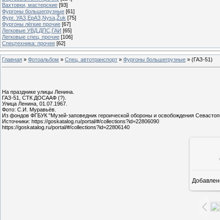
Вахтовки, мастерские
[93]
Фургоны большегрузные
[61]
Фург. УАЗ,ЕрАЗ,Nysa,Žuk
[75]
Фургоны лёгкие прочие
[67]
Легковые УВД,ДПС,ГАИ
[65]
Легковые спец. прочие
[106]
Спецтехника: прочее
[62]
Главная
»
Фотоальбом
»
Спец. автотранспорт
»
Фургоны большегрузные
» (ГАЗ-51)
На празднике улицы Ленина.
ГАЗ-51, СТК ДОСААФ (?).
Улица Ленина, 01.07.1967.
Фото: С.И. Муравьёв.
Из фондов ФГБУК "Музей-заповедник героической обороны и освобождения Севастоп
Источники: https://goskatalog.ru/portal/#/collections?id=22806090
https://goskatalog.ru/portal/#/collections?id=22806140
Добавлен
10