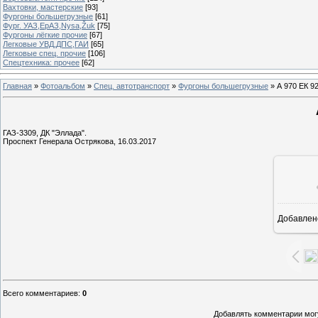
Вахтовки, мастерские
[93]
Фургоны большегрузные
[61]
Фург. УАЗ,ЕрАЗ,Nysa,Žuk
[75]
Фургоны лёгкие прочие
[67]
Легковые УВД,ДПС,ГАИ
[65]
Легковые спец. прочие
[106]
Спецтехника: прочее
[62]
Главная
»
Фотоальбом
»
Спец. автотранспорт
»
Фургоны большегрузные
» А 970 ЕК 9
ГАЗ-3309, ДК "Эллада".
Проспект Генерала Острякова, 16.03.2017
Добавлен
1
Всего комментариев
:
0
Добавлять комментарии могу