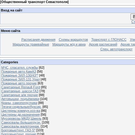
[
Общественный транспорт Севастополя
]
Вход на сайт
В
Ст
Меню сайта
Расписания движения
Схемы маршрутов
Транспорт с ГЛОНАСС
Ул
Маршруты трамвайные
Маршруты ж/д и авиа
Архив расписаний
Архив та
Спец. автотранспорт
Categories
МЧС, спасател. службы
[62]
Пожарные авто КамАЗ
[56]
Пожарные ЗИЛ-130/43**
[48]
Пожарные ЗИЛ-131,Урал
[48]
Пожарные авто прочие
[63]
Санитарные Renault,Ford
[85]
Санитарные, шасси ГАЗ
[78]
Санитарные а/м прочие
[88]
Автовышки, подъёмники
[104]
Краны, самопогрузчики
[88]
Тягачи седельные/буксир.
[85]
Цистерны коммун.хоз-ва
[86]
Цистерны др.назначения
[56]
Мусоровозы,МКДУ,Шмель
[93]
Самосвалы большегрузн.
[109]
Самосвалы малотоннаж.
[114]
Бортовые/тент. ГАЗ-5*
[103]
Бортовые/тент. прочие
[124]