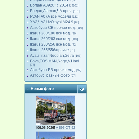
[82]
Богдан А0920* с 2014 г.
[101]
Богдан,Ataman,ЧА проч.
[101]
I-VAN А07А все модели
[121]
ХАЗ,ЧАЗ,UzOtoyol M24.9
[95]
Автобусы СВ прочие мод.
[119]
Ikarus 280/180 все мод.
[89]
Ikarus 260/263 все мод.
[110]
Ikarus 250/256 все мод.
[72]
Ikarus 255/556/прочие
[61]
Ayats,Irizar,Neoplan,Setra
[107]
Bova,EOS,MAN,Noge,V.Hool
[77]
Автобусы БВ прочие мод.
[97]
Автобус: разные фото
[97]
Новые фото
[06.08.2026]
А 895 ОТ 92