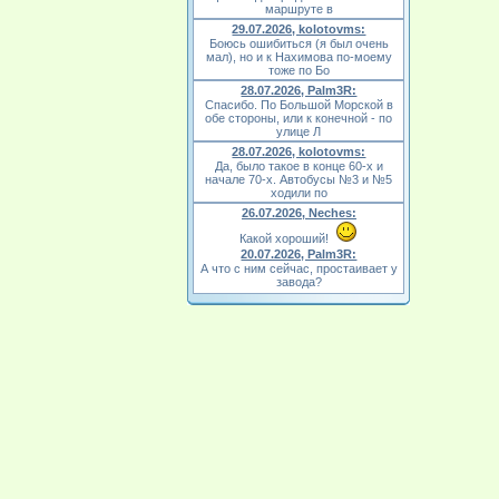
маршруте в
29.07.2026, kolotovms:
Боюсь ошибиться (я был очень
мал), но и к Нахимова по-моему
тоже по Бо
28.07.2026, Palm3R:
Спасибо. По Большой Морской в
обе стороны, или к конечной - по
улице Л
28.07.2026, kolotovms:
Да, было такое в конце 60-х и
начале 70-х. Автобусы №3 и №5
ходили по
26.07.2026, Neches:
Какой хороший!
20.07.2026, Palm3R:
А что с ним сейчас, простаивает у
завода?