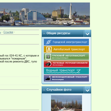
ь
·
Ссылки
·
Общие ресурсы
ый гос 024-41 КС, с которым и
азывался "пожарным".
кой после ремонта ДВС, тупо
Случайное фото