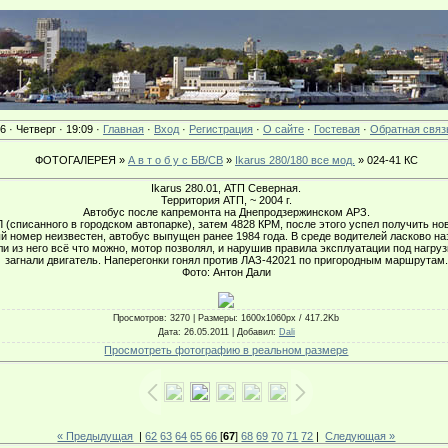
6 · Четверг · 19:09 ·
Главная
·
Вход
·
Регистрация
·
О сайте
·
Гостевая
·
Обратная связ
ФОТОГАЛЕРЕЯ »
А в т о б у с БВ/СВ
»
Ikarus 280/180 все мод.
» 024-41 КС
Ikarus 280.01, АТП Северная.
Территория АТП, ~ 2004 г.
Автобус после капремонта на Днепродзержинском АРЗ.
 (списанного в городском автопарке), затем 4828 КРМ, после этого успел получить нов
й номер неизвестен, автобус выпущен ранее 1984 года. В среде водителей ласково н
 из него всё что можно, мотор позволял, и нарушив правила эксплуатации под нагруз
загнали двигатель. Наперегонки гонял против ЛАЗ-42021 по пригородным маршрутам.
Фото: Антон Дали
Просмотров
: 3270 |
Размеры
: 1600x1060px / 417.2Kb
Дата
: 26.05.2011 |
Добавил
:
Dali
Просмотреть фотографию в реальном размере
« Предыдущая
|
62
63
64
65
66
[
67
]
68
69
70
71
72
|
Следующая »