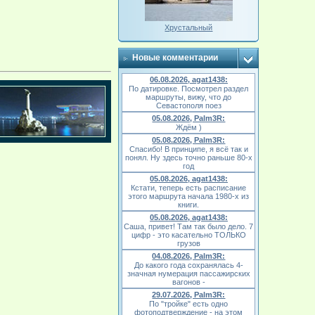
Хрустальный
Новые комментарии
06.08.2026, agat1438:
По датировке. Посмотрел раздел
маршруты, вижу, что до
Севастополя поез
05.08.2026, Palm3R:
Ждём )
05.08.2026, Palm3R:
Спасибо! В принципе, я всё так и
понял. Ну здесь точно раньше 80-х
год
05.08.2026, agat1438:
Кстати, теперь есть расписание
этого маршрута начала 1980-х из
книги.
05.08.2026, agat1438:
Саша, привет! Там так было дело. 7
цифр - это касательно ТОЛЬКО
грузов
04.08.2026, Palm3R:
До какого года сохранялась 4-
значная нумерация пассажирских
вагонов -
29.07.2026, Palm3R:
По "тройке" есть одно
фотоподтверждение - на этом