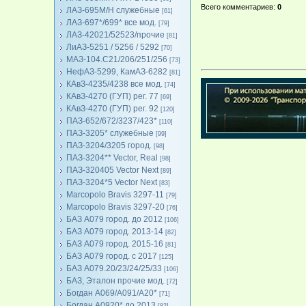
Всего комментариев
:
0
ЛАЗ-695М/Н служебные
[61]
ЛАЗ-697*/699* все мод.
[79]
ЛАЗ-42021/52523/прочие
[81]
ЛиАЗ-5251 / 5256 / 5292
[70]
МАЗ-104.C21/206/251/256
[73]
НефАЗ-5299, КамАЗ-6282
[81]
КАвЗ-4235/4238 все мод.
[74]
КАвЗ-4270 (ГУП) рег. 77
[69]
КАвЗ-4270 (ГУП) рег. 92
[120]
ПАЗ-652/672/3237/423*
[110]
ПАЗ-3205* служебные
[99]
ПАЗ-3204/3205 город.
[98]
ПАЗ-3204** Vector, Real
[98]
ПАЗ-320405 Vector Next
[89]
ПАЗ-3204*5 Vector Next
[83]
Marcopolo Bravis 3297-11
[79]
Marcopolo Bravis 3297-20
[76]
БАЗ А079 город. до 2012
[106]
БАЗ А079 город. 2013-14
[82]
БАЗ А079 город. 2015-16
[81]
БАЗ А079 город. с 2017
[125]
БАЗ А079.20/23/24/25/33
[106]
БАЗ, Эталон прочие мод.
[72]
Богдан А069/А091/А20*
[71]
Богдан А0920* до 2013