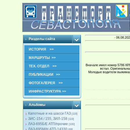
· 06.08.202
Разделы сайта
ИСТОРИЯ >>
МАРШРУТЫ >>
Вначале имел номер 5786 КРЛ
ТЕХ. ОТДЕЛ >>
встал. Оригинальны
Молодые водители выжимали
ПУБЛИКАЦИИ >>
ФОТОГАЛЕРЕЯ >>
ИНФРАСТРУКТУРА >>
Альбомы
Капотные и на шасси ГАЗ
[118]
ЗИС-154 / 155, ЗИЛ-158
[119]
ЛАЗ-695Б/Е АТП/прочие
[100]
ЛАЗ-695М/Н АТП-14330
[69]