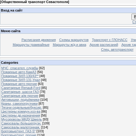
[
Общественный транспорт Севастополя
]
Вход на сайт
В
Ст
Меню сайта
Расписания движения
Схемы маршрутов
Транспорт с ГЛОНАСС
Ул
Маршруты трамвайные
Маршруты ж/д и авиа
Архив расписаний
Архив та
Спец. автотранспорт
Categories
МЧС, спасател. службы
[62]
Пожарные авто КамАЗ
[56]
Пожарные ЗИЛ-130/43**
[48]
Пожарные ЗИЛ-131,Урал
[48]
Пожарные авто прочие
[63]
Санитарные Renault,Ford
[85]
Санитарные, шасси ГАЗ
[78]
Санитарные а/м прочие
[88]
Автовышки, подъёмники
[104]
Краны, самопогрузчики
[87]
Тягачи седельные/буксир.
[85]
Цистерны коммун.хоз-ва
[86]
Цистерны др.назначения
[56]
Мусоровозы,МКДУ,Шмель
[93]
Самосвалы большегрузн.
[109]
Самосвалы малотоннаж.
[114]
Бортовые/тент. ГАЗ-5*
[103]
Бортовые/тент. прочие
[124]