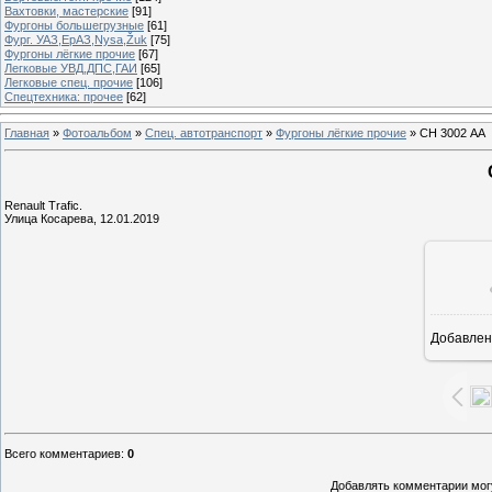
Вахтовки, мастерские
[91]
Фургоны большегрузные
[61]
Фург. УАЗ,ЕрАЗ,Nysa,Žuk
[75]
Фургоны лёгкие прочие
[67]
Легковые УВД,ДПС,ГАИ
[65]
Легковые спец. прочие
[106]
Спецтехника: прочее
[62]
Главная
»
Фотоальбом
»
Спец. автотранспорт
»
Фургоны лёгкие прочие
» СН 3002 АА
Renault Trafic.
Улица Косарева, 12.01.2019
Добавлен
1
Всего комментариев
:
0
Добавлять комментарии могу