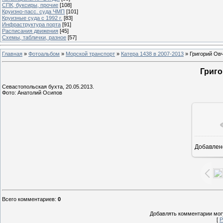
СПК, буксиры, прочие
[108]
Круизно-пасс. суда ЧМП
[101]
Круизные суда с 1992 г.
[83]
Инфраструктура порта
[91]
Расписания движения
[45]
Схемы, таблички, разное
[57]
Главная
»
Фотоальбом
»
Морской транспорт
»
Катера 1438 в 2007-2013
» Григорий Ов
Григ
Севастопольская бухта, 20.05.2013.
Фото: Анатолий Осипов
Добавлен
16
Всего комментариев
:
0
Добавлять комментарии могу
[
Р