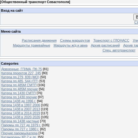
[
Общественный транспорт Севастополя
]
Вход на сайт
В
Ст
Меню сайта
Расписания движения
Схемы маршрутов
Транспорт с ГЛОНАСС
Ул
Маршруты трамвайные
Маршруты ж/д и авиа
Архив расписаний
Архив та
Спец. автотранспорт
Categories
Довоенные, ГП/МА, ПК-75
[81]
Катера проектов 227, 245
[80]
Катера пр.279, 839 (МО)
[50]
Катера пр.485, 544 (ПТ)
[53]
Катера пр.485М СМТП
[106]
Катера пр.485М прочие
[56]
Катера пр.1430 СМТП
[76]
Катера пр.1430 прочие
[97]
Катера 1438 до 1996 г.
[94]
Катера 1438 в 1997-2006
[105]
Катера 1438 в 2007-2013
[119]
Катера 1438 в 2014-2019
[117]
Катера 1438 в 2020-2026
[105]
Катера пр.1438 частные
[70]
Паромы пр.727 до 1979 г.
[105]
Паромы пр.727 с 1980 г.
[82]
Прочие паромы/катера
[74]
Катамараны КР-2 и др.
[55]