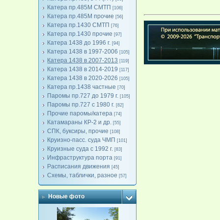
Катера пр.485М СМТП
[106]
Катера пр.485М прочие
[56]
Катера пр.1430 СМТП
[76]
Катера пр.1430 прочие
[97]
Катера 1438 до 1996 г.
[94]
Катера 1438 в 1997-2006
[105]
Катера 1438 в 2007-2013
[119]
Катера 1438 в 2014-2019
[117]
Катера 1438 в 2020-2026
[105]
Катера пр.1438 частные
[70]
Паромы пр.727 до 1979 г.
[105]
Паромы пр.727 с 1980 г.
[82]
Прочие паромы/катера
[74]
Катамараны КР-2 и др.
[55]
СПК, буксиры, прочие
[108]
Круизно-пасс. суда ЧМП
[101]
Круизные суда с 1992 г.
[83]
Инфраструктура порта
[91]
Расписания движения
[45]
Схемы, таблички, разное
[57]
Новые фото