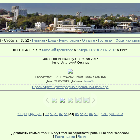
6 · Суббота · 15:22 ·
Главная
·
Вход
·
Регистрация
·
О сайте
·
Гостевая
·
Обратная связ
ФОТОГАЛЕРЕЯ »
Морской транспорт
»
Катера 1438 в 2007-2013
» Вест
Севастопольская бухта, 20.05.2013.
Фото: Анатолий Осипов
Просмотров
: 1929 |
Размеры
: 1600x1100px / 486.1Kb
Дата
: 28.05.2013 |
Добавил
:
Palm3R
Просмотреть фотографию в реальном размере
« Предыдущая
|
79
80
81
82
83
[
84
]
85
86
87
88
89
|
Следующая »
Добавлять комментарии могут только зарегистрированные пользователи.
[
Регистрация
|
Вход
]