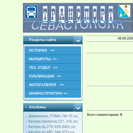
· 08.08.202
Разделы сайта
ИСТОРИЯ >>
МАРШРУТЫ >>
ТЕХ. ОТДЕЛ >>
ПУБЛИКАЦИИ >>
ФОТОГАЛЕРЕЯ >>
ИНФРАСТРУКТУРА >>
Альбомы
Всего комментариев
:
0
Довоенные, ГП/МА, ПК-75
[81]
Катера проектов 227, 245
[80]
Катера пр.279, 839 (МО)
[50]
Катера пр.485, 544 (ПТ)
[53]