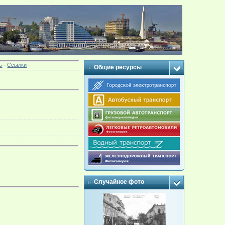
ь
·
Ссылки
·
Общие ресурсы
Случайное фото