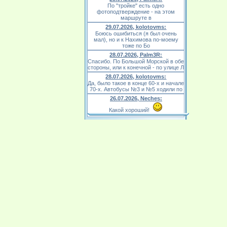
По "тройке" есть одно
фотоподтверждение - на этом
маршруте в
29.07.2026, kolotovms:
Боюсь ошибиться (я был очень
мал), но и к Нахимова по-моему
тоже по Бо
28.07.2026, Palm3R:
Спасибо. По Большой Морской в обе
стороны, или к конечной - по улице Л
28.07.2026, kolotovms:
Да, было такое в конце 60-х и начале
70-х. Автобусы №3 и №5 ходили по
26.07.2026, Neches:
Какой хороший!