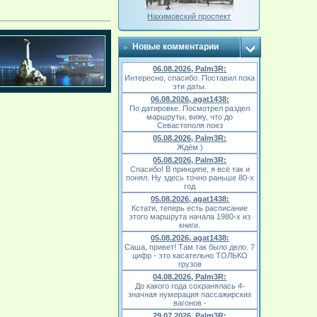
Нахимовский проспект
Новые комментарии
06.08.2026, Palm3R:
Интересно, спасибо. Поставил пока
эти даты.
06.08.2026, agat1438:
По датировке. Посмотрел раздел
маршруты, вижу, что до
Севастополя поез
05.08.2026, Palm3R:
Ждём )
05.08.2026, Palm3R:
Спасибо! В принципе, я всё так и
понял. Ну здесь точно раньше 80-х
год
05.08.2026, agat1438:
Кстати, теперь есть расписание
этого маршрута начала 1980-х из
книги.
05.08.2026, agat1438:
Саша, привет! Там так было дело. 7
цифр - это касательно ТОЛЬКО
грузов
04.08.2026, Palm3R:
До какого года сохранялась 4-
значная нумерация пассажирских
вагонов -
29.07.2026, Palm3R: