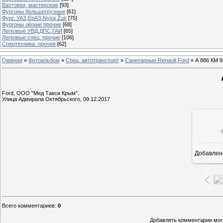
Вахтовки, мастерские
[93]
Фургоны большегрузные
[61]
Фург. УАЗ,ЕрАЗ,Nysa,Žuk
[75]
Фургоны лёгкие прочие
[68]
Легковые УВД,ДПС,ГАИ
[65]
Легковые спец. прочие
[106]
Спецтехника: прочее
[62]
Главная
»
Фотоальбом
»
Спец. автотранспорт
»
Санитарные Renault,Ford
» А 886 КМ 9
Ford, ООО "Мед Такси Крым".
Улица Адмирала Октябрьского, 09.12.2017
Добавлен
1
Всего комментариев
:
0
Добавлять комментарии могу