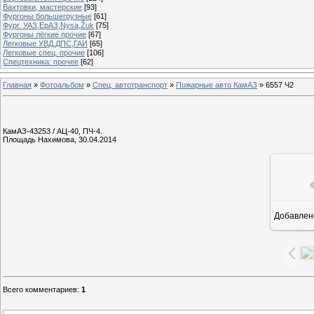
Вахтовки, мастерские
[93]
Фургоны большегрузные
[61]
Фург. УАЗ,ЕрАЗ,Nysa,Žuk
[75]
Фургоны лёгкие прочие
[67]
Легковые УВД,ДПС,ГАИ
[65]
Легковые спец. прочие
[106]
Спецтехника: прочее
[62]
Главная
»
Фотоальбом
»
Спец. автотранспорт
»
Пожарные авто КамАЗ
» 6557 Ч2
КамАЗ-43253 / АЦ-40, ПЧ-4.
Площадь Нахимова, 30.04.2014
Добавлен
1
Всего комментариев
:
1