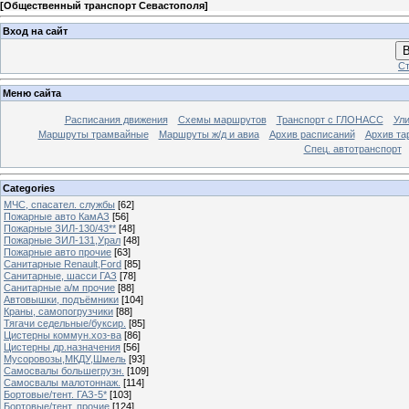
[
Общественный транспорт Севастополя
]
Вход на сайт
В
Ст
Меню сайта
Расписания движения
Схемы маршрутов
Транспорт с ГЛОНАСС
Ул
Маршруты трамвайные
Маршруты ж/д и авиа
Архив расписаний
Архив та
Спец. автотранспорт
Categories
МЧС, спасател. службы
[62]
Пожарные авто КамАЗ
[56]
Пожарные ЗИЛ-130/43**
[48]
Пожарные ЗИЛ-131,Урал
[48]
Пожарные авто прочие
[63]
Санитарные Renault,Ford
[85]
Санитарные, шасси ГАЗ
[78]
Санитарные а/м прочие
[88]
Автовышки, подъёмники
[104]
Краны, самопогрузчики
[88]
Тягачи седельные/буксир.
[85]
Цистерны коммун.хоз-ва
[86]
Цистерны др.назначения
[56]
Мусоровозы,МКДУ,Шмель
[93]
Самосвалы большегрузн.
[109]
Самосвалы малотоннаж.
[114]
Бортовые/тент. ГАЗ-5*
[103]
Бортовые/тент. прочие
[124]