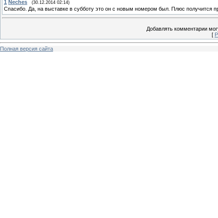
1
Neches
(30.12.2014 02:14)
Спасибо. Да, на выставке в субботу это он с новым номером был. Плюс получится пр
Добавлять комментарии могу
[
Р
Полная версия сайта