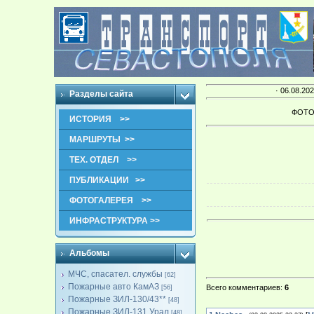
· 06.08.202
Разделы сайта
ФОТО
ИСТОРИЯ >>
МАРШРУТЫ >>
ТЕХ. ОТДЕЛ >>
ПУБЛИКАЦИИ >>
ФОТОГАЛЕРЕЯ >>
ИНФРАСТРУКТУРА >>
Альбомы
МЧС, спасател. службы
[62]
Пожарные авто КамАЗ
Всего комментариев
:
6
[56]
Пожарные ЗИЛ-130/43**
[48]
Пожарные ЗИЛ-131,Урал
[48]