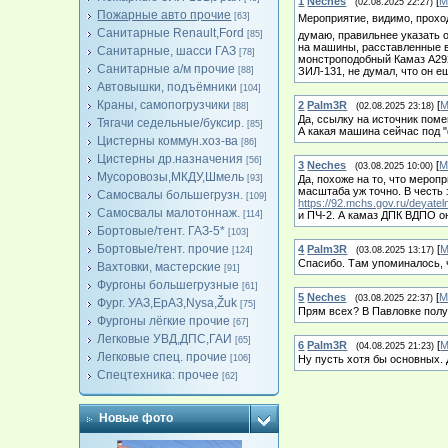
1
Neches
[
М
(02.08.2025 22:27)
Пожарные авто прочие
[63]
Мероприятие, видимо, прохо
Санитарные Renault,Ford
[85]
думаю, правильнее указать 
на машины, расставленные 
Санитарные, шасси ГАЗ
[78]
монстроподобный Камаз А292
Санитарные а/м прочие
[88]
ЗИЛ-131, не думал, что он е
Автовышки, подъёмники
[104]
Краны, самопогрузчики
2
Palm3R
[
М
[88]
(02.08.2025 23:18)
Да, ссылку на источник поме
Тягачи седельные/буксир.
[85]
А какая машина сейчас под 
Цистерны коммун.хоз-ва
[86]
Цистерны др.назначения
[56]
3
Neches
[
М
(03.08.2025 10:00)
Мусоровозы,МКДУ,Шмель
[93]
Да, похоже на то, что мероп
масштаба уж точно. В честь
Самосвалы большегрузн.
[109]
https://92.mchs.gov.ru/deyate
Самосвалы малотоннаж.
[114]
и ПЧ-2. А камаз ДПК ВДПО о
Бортовые/тент. ГАЗ-5*
[103]
Бортовые/тент. прочие
4
Palm3R
[
М
[124]
(03.08.2025 13:17)
Спасибо. Там упоминалось, 
Вахтовки, мастерские
[91]
Фургоны большегрузные
[61]
5
Neches
[
М
(03.08.2025 22:37)
Фург. УАЗ,ЕрАЗ,Nysa,Žuk
[75]
Прям всех? В Павловке получ
Фургоны лёгкие прочие
[67]
Легковые УВД,ДПС,ГАИ
[65]
6
Palm3R
[
М
(04.08.2025 21:23)
Легковые спец. прочие
[106]
Ну пусть хотя бы основных. 
Спецтехника: прочее
[62]
Новые фото