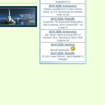
маршруте в
29.07.2026, kolotovms:
Боюсь ошибиться (я был очень
мал), но и к Нахимова по-моему
тоже по Бо
28.07.2026, Palm3R:
Спасибо. По Большой Морской в
обе стороны, или к конечной - по
улице Л
28.07.2026, kolotovms:
Да, было такое в конце 60-х и
начале 70-х. Автобусы №3 и №5
ходили по
26.07.2026, Neches:
Какой хороший!
20.07.2026, Palm3R:
А что с ним сейчас, простаивает у
завода?