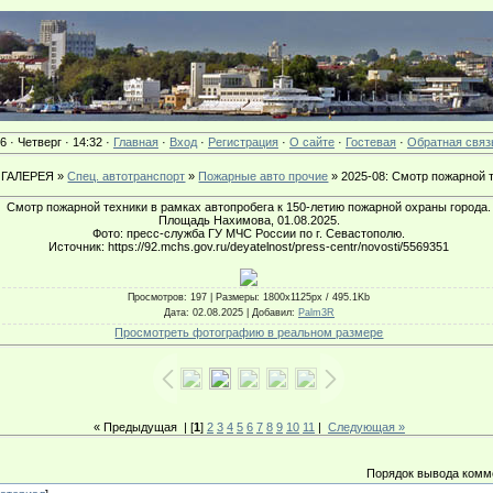
6 · Четверг · 14:32 ·
Главная
·
Вход
·
Регистрация
·
О сайте
·
Гостевая
·
Обратная связ
ГАЛЕРЕЯ »
Спец. автотранспорт
»
Пожарные авто прочие
» 2025-08: Смотр пожарной 
Смотр пожарной техники в рамках автопробега к 150-летию пожарной охраны города.
Площадь Нахимова, 01.08.2025.
Фото: пресс-служба ГУ МЧС России по г. Севастополю.
Источник: https://92.mchs.gov.ru/deyatelnost/press-centr/novosti/5569351
Просмотров
: 197 |
Размеры
: 1800x1125px / 495.1Kb
Дата
: 02.08.2025 |
Добавил
:
Palm3R
Просмотреть фотографию в реальном размере
« Предыдущая
| [
1
]
2
3
4
5
6
7
8
9
10
11
|
Следующая »
Порядок вывода комм