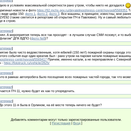
атериал
]
дило в условиях максимальной секретности рано утром, чтобы никто не догадался
оригинал новости и фото
https://92.mchs.gov.ru/deyatelnost/press-centr/novosti/5569351
Та
в виде цифр 150:
фото 1
,
фото 2
,
фото 3
. Все машины, в принципе, известны, мне ране
УЕ92 (также светится в репортаже об открытии ПЧ в Павловке). Ну и самый любопыт
ще в строю.
атериал
]
нял. А мероприятия теперь все так проходят - в лучшем случае СМИ позовут, и то выб
"флагом" ДПК ВДПО (
фото №8
)?
атериал
]
риятие было чисто ведомственным, хотя юбилей (150 лет!) пожарной охраны города это
 этого события еще один креатив был - рано утром на пароме катали пожарные машин
lnost/press-centr/novosti/5569417
Причем, именно катали, а не переправляли с Северной
н -
https://fototruck.ru/vehicle/2825/
атериал
]
что в рамках автопробега было посещение всех пожарных частей города, так что може
атериал
]
ается ПЧ-11, нужно будет их как-то упорядочить.
атериал
]
До этого 11-я была в Орлином, на её месте теперь ничего не будет?
Добавлять комментарии могут только зарегистрированные пользователи.
[
Регистрация
|
Вход
]