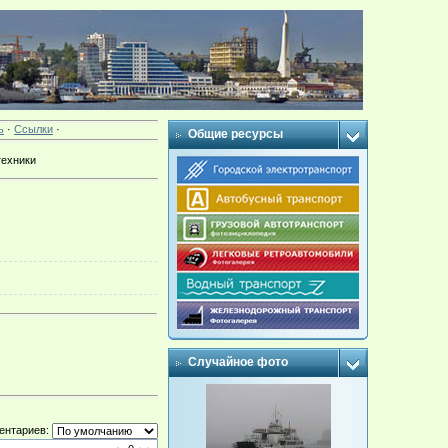
ь
·
Ссылки
·
Общие ресурсы
техники
Случайное фото
ентариев: