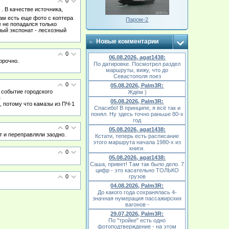
0
. В качестве источника,
м есть еще фото с коптера
Паром-2
е не попадался только
ный экспонат - лесхозный
Новые комментарии
0
06.08.2026, agat1438:
орочно.
По датировке. Посмотрел раздел
маршруты, вижу, что до
Севастополя поез
0
05.08.2026, Palm3R:
 событие городского
Ждём )
ы
05.08.2026, Palm3R:
, потому что камазы из ПЧ-1
Спасибо! В принципе, я всё так и
понял. Ну здесь точно раньше 80-х
год
0
05.08.2026, agat1438:
т и переправляли заодно.
Кстати, теперь есть расписание
этого маршрута начала 1980-х из
книги.
0
05.08.2026, agat1438:
Саша, привет! Там так было дело. 7
цифр - это касательно ТОЛЬКО
0
грузов
04.08.2026, Palm3R:
До какого года сохранялась 4-
значная нумерация пассажирских
вагонов -
29.07.2026, Palm3R:
По "тройке" есть одно
фотоподтверждение - на этом