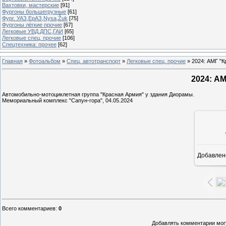
Вахтовки, мастерские
[91]
Фургоны большегрузные
[61]
Фург. УАЗ,ЕрАЗ,Nysa,Žuk
[75]
Фургоны лёгкие прочие
[67]
Легковые УВД,ДПС,ГАИ
[65]
Легковые спец. прочие
[106]
Спецтехника: прочее
[62]
Главная
»
Фотоальбом
»
Спец. автотранспорт
»
Легковые спец. прочие
» 2024: АМГ "К
2024: А
Автомобильно-мотоциклетная группа "Красная Армия" у здания Диорамы.
Мемориальный комплекс "Сапун-гора", 04.05.2024
Добавлен
16
Всего комментариев
:
0
Добавлять комментарии могу