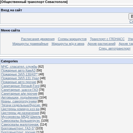
[
Общественный транспорт Севастополя
]
Вход на сайт
В
Ст
Меню сайта
Расписания движения
Схемы маршрутов
Транспорт с ГЛОНАСС
Ул
Маршруты трамвайные
Маршруты ж/д и авиа
Архив расписаний
Архив та
Спец. автотранспорт
Categories
МЧС, спасател. службы
[62]
Пожарные авто КамАЗ
[56]
Пожарные ЗИЛ-130/43**
[48]
Пожарные ЗИЛ-131,Урал
[48]
Пожарные авто прочие
[63]
Санитарные Renault,Ford
[85]
Санитарные, шасси ГАЗ
[78]
Санитарные а/м прочие
[88]
Автовышки, подъёмники
[104]
Краны, самопогрузчики
[88]
Тягачи седельные/буксир.
[85]
Цистерны коммун.хоз-ва
[86]
Цистерны др.назначения
[56]
Мусоровозы,МКДУ,Шмель
[93]
Самосвалы большегрузн.
[109]
Самосвалы малотоннаж.
[114]
Бортовые/тент. ГАЗ-5*
[103]
Бортовые/тент. прочие
[124]