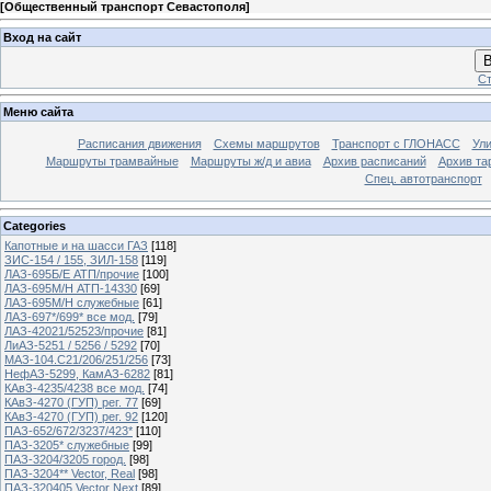
[
Общественный транспорт Севастополя
]
Вход на сайт
В
Ст
Меню сайта
Расписания движения
Схемы маршрутов
Транспорт с ГЛОНАСС
Ул
Маршруты трамвайные
Маршруты ж/д и авиа
Архив расписаний
Архив та
Спец. автотранспорт
Categories
Капотные и на шасси ГАЗ
[118]
ЗИС-154 / 155, ЗИЛ-158
[119]
ЛАЗ-695Б/Е АТП/прочие
[100]
ЛАЗ-695М/Н АТП-14330
[69]
ЛАЗ-695М/Н служебные
[61]
ЛАЗ-697*/699* все мод.
[79]
ЛАЗ-42021/52523/прочие
[81]
ЛиАЗ-5251 / 5256 / 5292
[70]
МАЗ-104.C21/206/251/256
[73]
НефАЗ-5299, КамАЗ-6282
[81]
КАвЗ-4235/4238 все мод.
[74]
КАвЗ-4270 (ГУП) рег. 77
[69]
КАвЗ-4270 (ГУП) рег. 92
[120]
ПАЗ-652/672/3237/423*
[110]
ПАЗ-3205* служебные
[99]
ПАЗ-3204/3205 город.
[98]
ПАЗ-3204** Vector, Real
[98]
ПАЗ-320405 Vector Next
[89]