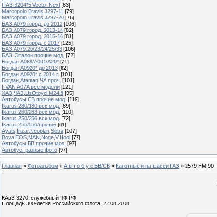
ПАЗ-3204*5 Vector Next
[83]
Marcopolo Bravis 3297-11
[79]
Marcopolo Bravis 3297-20
[76]
БАЗ А079 город. до 2012
[106]
БАЗ А079 город. 2013-14
[82]
БАЗ А079 город. 2015-16
[81]
БАЗ А079 город. с 2017
[125]
БАЗ А079.20/23/24/25/33
[106]
БАЗ, Эталон прочие мод.
[72]
Богдан А069/А091/А20*
[71]
Богдан А0920* до 2013
[82]
Богдан А0920* с 2014 г.
[101]
Богдан,Ataman,ЧА проч.
[101]
I-VAN А07А все модели
[121]
ХАЗ,ЧАЗ,UzOtoyol M24.9
[95]
Автобусы СВ прочие мод.
[119]
Ikarus 280/180 все мод.
[89]
Ikarus 260/263 все мод.
[110]
Ikarus 250/256 все мод.
[72]
Ikarus 255/556/прочие
[61]
Ayats,Irizar,Neoplan,Setra
[107]
Bova,EOS,MAN,Noge,V.Hool
[77]
Автобусы БВ прочие мод.
[97]
Автобус: разные фото
[97]
Главная
»
Фотоальбом
»
А в т о б у с БВ/СВ
»
Капотные и на шасси ГАЗ
» 2579 НМ 90
КАвЗ-3270, служебный ЧФ РФ.
Площадь 300-летия Российского флота, 22.08.2008