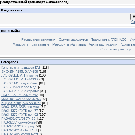
[
Общественный транспорт Севастополя
]
Вход на сайт
В
Ст
Меню сайта
Расписания движения
Схемы маршрутов
Транспорт с ГЛОНАСС
Ул
Маршруты трамвайные
Маршруты ж/д и авиа
Архив расписаний
Архив та
Спец. автотранспорт
Categories
Капотные и на шасси ГАЗ
[118]
ЗИС-154 / 155, ЗИЛ-158
[119]
ЛАЗ-695Б/Е АТП/прочие
[100]
ЛАЗ-695М/Н АТП-14330
[69]
ЛАЗ-695М/Н служебные
[61]
ЛАЗ-697*/699* все мод.
[79]
ЛАЗ-42021/52523/прочие
[81]
ЛиАЗ-5251 / 5256 / 5292
[70]
МАЗ-104.C21/206/251/256
[73]
НефАЗ-5299, КамАЗ-6282
[81]
КАвЗ-4235/4238 все мод.
[74]
КАвЗ-4270 (ГУП) рег. 77
[69]
КАвЗ-4270 (ГУП) рег. 92
[120]
ПАЗ-652/672/3237/423*
[110]
ПАЗ-3205* служебные
[99]
ПАЗ-3204/3205 город.
[98]
ПАЗ-3204** Vector, Real
[98]
ПАЗ-320405 Vector Next
[89]