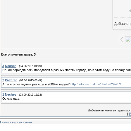
Добавлен
1
Всего комментариев
:
3
3
Neches
(04.06.2015 01:09)
Не, он периодически попадался в разных частях города, но в этом году не попадался
2
Palm3R
(04.06.2015 00:42)
А ты его последний раз ещё в 2009-м видел?
http://fotobus.msk.ru/photo/629707/
1
Neches
(03.06.2015 12:32)
О, жив еще.
Добавлять комментарии могу
[
Р
Полная версия сайта