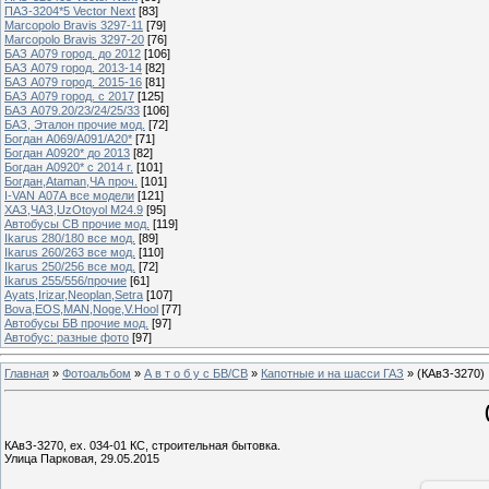
ПАЗ-3204*5 Vector Next
[83]
Marcopolo Bravis 3297-11
[79]
Marcopolo Bravis 3297-20
[76]
БАЗ А079 город. до 2012
[106]
БАЗ А079 город. 2013-14
[82]
БАЗ А079 город. 2015-16
[81]
БАЗ А079 город. с 2017
[125]
БАЗ А079.20/23/24/25/33
[106]
БАЗ, Эталон прочие мод.
[72]
Богдан А069/А091/А20*
[71]
Богдан А0920* до 2013
[82]
Богдан А0920* с 2014 г.
[101]
Богдан,Ataman,ЧА проч.
[101]
I-VAN А07А все модели
[121]
ХАЗ,ЧАЗ,UzOtoyol M24.9
[95]
Автобусы СВ прочие мод.
[119]
Ikarus 280/180 все мод.
[89]
Ikarus 260/263 все мод.
[110]
Ikarus 250/256 все мод.
[72]
Ikarus 255/556/прочие
[61]
Ayats,Irizar,Neoplan,Setra
[107]
Bova,EOS,MAN,Noge,V.Hool
[77]
Автобусы БВ прочие мод.
[97]
Автобус: разные фото
[97]
Главная
»
Фотоальбом
»
А в т о б у с БВ/СВ
»
Капотные и на шасси ГАЗ
» (КАвЗ-3270)
КАвЗ-3270, ех. 034-01 КС, строительная бытовка.
Улица Парковая, 29.05.2015