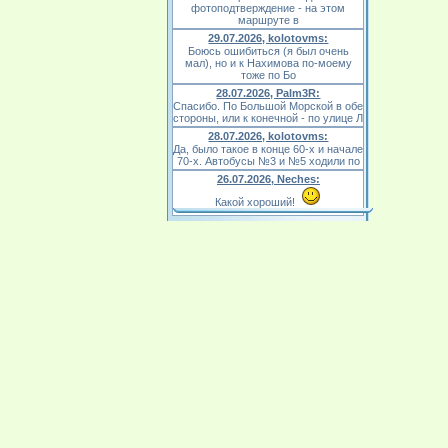
фотоподтверждение - на этом
маршруте в
29.07.2026, kolotovms:
Боюсь ошибиться (я был очень
мал), но и к Нахимова по-моему
тоже по Бо
28.07.2026, Palm3R:
Спасибо. По Большой Морской в обе
стороны, или к конечной - по улице Л
28.07.2026, kolotovms:
Да, было такое в конце 60-х и начале
70-х. Автобусы №3 и №5 ходили по
26.07.2026, Neches:
Какой хороший!