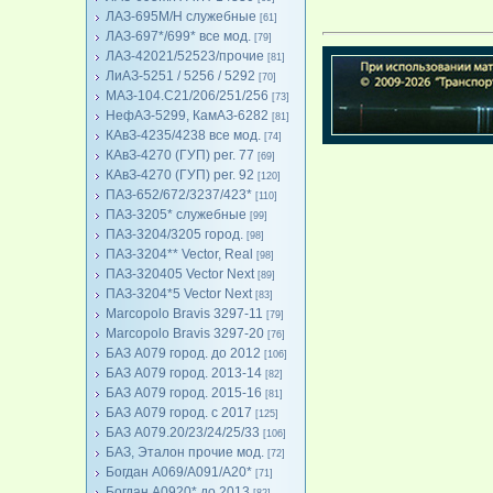
ЛАЗ-695М/Н служебные
[61]
ЛАЗ-697*/699* все мод.
[79]
ЛАЗ-42021/52523/прочие
[81]
ЛиАЗ-5251 / 5256 / 5292
[70]
МАЗ-104.C21/206/251/256
[73]
НефАЗ-5299, КамАЗ-6282
[81]
КАвЗ-4235/4238 все мод.
[74]
КАвЗ-4270 (ГУП) рег. 77
[69]
КАвЗ-4270 (ГУП) рег. 92
[120]
ПАЗ-652/672/3237/423*
[110]
ПАЗ-3205* служебные
[99]
ПАЗ-3204/3205 город.
[98]
ПАЗ-3204** Vector, Real
[98]
ПАЗ-320405 Vector Next
[89]
ПАЗ-3204*5 Vector Next
[83]
Marcopolo Bravis 3297-11
[79]
Marcopolo Bravis 3297-20
[76]
БАЗ А079 город. до 2012
[106]
БАЗ А079 город. 2013-14
[82]
БАЗ А079 город. 2015-16
[81]
БАЗ А079 город. с 2017
[125]
БАЗ А079.20/23/24/25/33
[106]
БАЗ, Эталон прочие мод.
[72]
Богдан А069/А091/А20*
[71]
Богдан А0920* до 2013