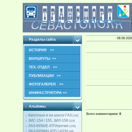
· 08.08.202
Разделы сайта
ИСТОРИЯ >>
МАРШРУТЫ >>
ТЕХ. ОТДЕЛ >>
ПУБЛИКАЦИИ >>
ФОТОГАЛЕРЕЯ >>
ИНФРАСТРУКТУРА >>
Альбомы
Всего комментариев
:
0
Капотные и на шасси ГАЗ
[118]
ЗИС-154 / 155, ЗИЛ-158
[119]
ЛАЗ-695Б/Е АТП/прочие
[100]
ЛАЗ-695М/Н АТП-14330
[69]