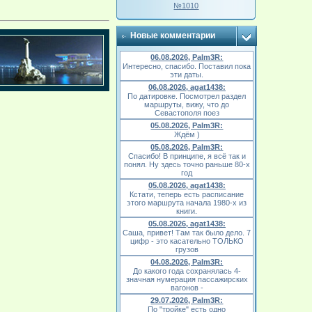
№1010
Новые комментарии
06.08.2026, Palm3R:
Интересно, спасибо. Поставил пока
эти даты.
06.08.2026, agat1438:
По датировке. Посмотрел раздел
маршруты, вижу, что до
Севастополя поез
05.08.2026, Palm3R:
Ждём )
05.08.2026, Palm3R:
Спасибо! В принципе, я всё так и
понял. Ну здесь точно раньше 80-х
год
05.08.2026, agat1438:
Кстати, теперь есть расписание
этого маршрута начала 1980-х из
книги.
05.08.2026, agat1438:
Саша, привет! Там так было дело. 7
цифр - это касательно ТОЛЬКО
грузов
04.08.2026, Palm3R:
До какого года сохранялась 4-
значная нумерация пассажирских
вагонов -
29.07.2026, Palm3R:
По "тройке" есть одно