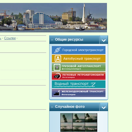
ь
·
Ссылки
·
Общие ресурсы
Случайное фото