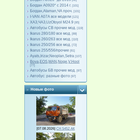
[82]
Богдан А0920* с 2014 г.
[101]
Богдан,Ataman,ЧА проч.
[101]
I-VAN А07А все модели
[121]
ХАЗ,ЧАЗ,UzOtoyol M24.9
[95]
Автобусы СВ прочие мод.
[119]
Ikarus 280/180 все мод.
[89]
Ikarus 260/263 все мод.
[110]
Ikarus 250/256 все мод.
[72]
Ikarus 255/556/прочие
[61]
Ayats,Irizar,Neoplan,Setra
[107]
Bova,EOS,MAN,Noge,V.Hool
[77]
Автобусы БВ прочие мод.
[97]
Автобус: разные фото
[97]
Новые фото
[07.08.2026]
СН 5452 АК