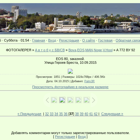
6 · Суббота · 01:54 ·
Главная
·
Вход
·
Регистрация
·
О сайте
·
Гостевая
·
Обратная связ
ФОТОГАЛЕРЕЯ »
А в т о б у с БВ/СВ
»
Bova,EOS,MAN,Noge,V.Hool
» А 772 ВУ 92
EOS 80, заказной.
Улица Героев Бреста, 10.09.2015
Просмотров
: 1851 |
Размеры
: 1024x768px / 406.5Kb
Дата
: 04.10.2015 |
Добавил
:
Palm3R
Просмотреть фотографию в реальном размере
« Предыдущая
|
32
33
34
35
36
[
37
]
38
39
40
41
42
|
Следующая »
Добавлять комментарии могут только зарегистрированные пользователи.
[
Регистрация
|
Вход
]