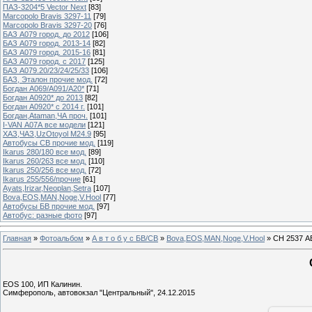
ПАЗ-3204*5 Vector Next
[83]
Marcopolo Bravis 3297-11
[79]
Marcopolo Bravis 3297-20
[76]
БАЗ А079 город. до 2012
[106]
БАЗ А079 город. 2013-14
[82]
БАЗ А079 город. 2015-16
[81]
БАЗ А079 город. с 2017
[125]
БАЗ А079.20/23/24/25/33
[106]
БАЗ, Эталон прочие мод.
[72]
Богдан А069/А091/А20*
[71]
Богдан А0920* до 2013
[82]
Богдан А0920* с 2014 г.
[101]
Богдан,Ataman,ЧА проч.
[101]
I-VAN А07А все модели
[121]
ХАЗ,ЧАЗ,UzOtoyol M24.9
[95]
Автобусы СВ прочие мод.
[119]
Ikarus 280/180 все мод.
[89]
Ikarus 260/263 все мод.
[110]
Ikarus 250/256 все мод.
[72]
Ikarus 255/556/прочие
[61]
Ayats,Irizar,Neoplan,Setra
[107]
Bova,EOS,MAN,Noge,V.Hool
[77]
Автобусы БВ прочие мод.
[97]
Автобус: разные фото
[97]
Главная
»
Фотоальбом
»
А в т о б у с БВ/СВ
»
Bova,EOS,MAN,Noge,V.Hool
» СН 2537 А
EOS 100, ИП Калинин.
Симферополь, автовокзал "Центральный", 24.12.2015