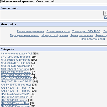
[
Общественный транспорт Севастополя
]
Вход на сайт
В
Ст
Меню сайта
Расписания движения
Схемы маршрутов
Транспорт с ГЛОНАСС
Ул
Маршруты трамвайные
Маршруты ж/д и авиа
Архив расписаний
Архив та
Спец. автотранспорт
Categories
Капотные и на шасси ГАЗ
[118]
ЗИС-154 / 155, ЗИЛ-158
[119]
ЛАЗ-695Б/Е АТП/прочие
[100]
ЛАЗ-695М/Н АТП-14330
[69]
ЛАЗ-695М/Н служебные
[61]
ЛАЗ-697*/699* все мод.
[79]
ЛАЗ-42021/52523/прочие
[81]
ЛиАЗ-5251 / 5256 / 5292
[70]
МАЗ-104.C21/206/251/256
[73]
НефАЗ-5299, КамАЗ-6282
[81]
КАвЗ-4235/4238 все мод.
[74]
КАвЗ-4270 (ГУП) рег. 77
[69]
КАвЗ-4270 (ГУП) рег. 92
[120]
ПАЗ-652/672/3237/423*
[110]
ПАЗ-3205* служебные
[99]
ПАЗ-3204/3205 город.
[98]
ПАЗ-3204** Vector, Real
[98]
ПАЗ-320405 Vector Next
[89]