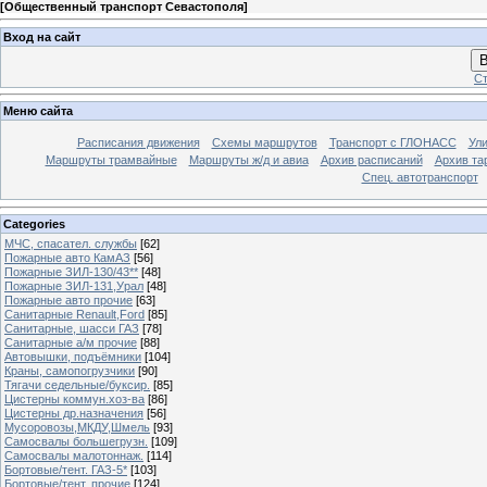
[
Общественный транспорт Севастополя
]
Вход на сайт
В
Ст
Меню сайта
Расписания движения
Схемы маршрутов
Транспорт с ГЛОНАСС
Ул
Маршруты трамвайные
Маршруты ж/д и авиа
Архив расписаний
Архив та
Спец. автотранспорт
Categories
МЧС, спасател. службы
[62]
Пожарные авто КамАЗ
[56]
Пожарные ЗИЛ-130/43**
[48]
Пожарные ЗИЛ-131,Урал
[48]
Пожарные авто прочие
[63]
Санитарные Renault,Ford
[85]
Санитарные, шасси ГАЗ
[78]
Санитарные а/м прочие
[88]
Автовышки, подъёмники
[104]
Краны, самопогрузчики
[90]
Тягачи седельные/буксир.
[85]
Цистерны коммун.хоз-ва
[86]
Цистерны др.назначения
[56]
Мусоровозы,МКДУ,Шмель
[93]
Самосвалы большегрузн.
[109]
Самосвалы малотоннаж.
[114]
Бортовые/тент. ГАЗ-5*
[103]
Бортовые/тент. прочие
[124]