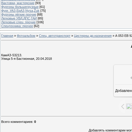
Вахтовки, мастерские
[93]
Фургоны большегрузные
[61]
Фург. УАЗ,ЕрАЗ,Nysa,Žuk
[75]
Фургоны лёгкие прочие
[68]
Легковые УВД,ДПС,ГАИ
[65]
Легковые спец. прочие
[106]
Спецтехника: прочее
[62]
Главная
»
Фотоальбом
»
Спец. автотранспорт
»
Цистерны др.назначения
» А 053 ЕВ 9
КамАЗ-53213.
Улица 5-я Бастионная, 20.04.2018
Добавлен
1
Всего комментариев
:
0
Добавлять комментарии могу