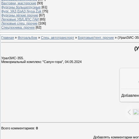
Вахтовки, мастерские
[93]
Фургоны большегрузные
[61]
Фург. УАЗ,ЕрАЗ,Nysa,Žuk
[75]
Фургоны лёгкие прочие
[67]
Легковые УВД,ДПС,ГАИ
[65]
Легковые спец. прочие
[106]
Спецтехника: прочее
[62]
Главная
»
Фотоальбом
»
Спец. автотранспорт
»
Бортовые/тент. прочие
» (УралЗИС-35
(
УралЗИС-355.
Мемориальный комплекс "Сапун-гора", 04.05.2024
Добавлен
1
Всего комментариев
:
0
Добавлять комментарии могу