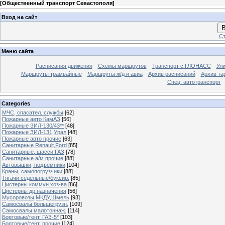
[
Общественный транспорт Севастополя
]
Вход на сайт
В
Ст
Меню сайта
Расписания движения
Схемы маршрутов
Транспорт с ГЛОНАСС
Ул
Маршруты трамвайные
Маршруты ж/д и авиа
Архив расписаний
Архив та
Спец. автотранспорт
Categories
МЧС, спасател. службы
[62]
Пожарные авто КамАЗ
[56]
Пожарные ЗИЛ-130/43**
[48]
Пожарные ЗИЛ-131,Урал
[48]
Пожарные авто прочие
[63]
Санитарные Renault,Ford
[85]
Санитарные, шасси ГАЗ
[78]
Санитарные а/м прочие
[88]
Автовышки, подъёмники
[104]
Краны, самопогрузчики
[88]
Тягачи седельные/буксир.
[85]
Цистерны коммун.хоз-ва
[86]
Цистерны др.назначения
[56]
Мусоровозы,МКДУ,Шмель
[93]
Самосвалы большегрузн.
[109]
Самосвалы малотоннаж.
[114]
Бортовые/тент. ГАЗ-5*
[103]
Бортовые/тент. прочие
[124]