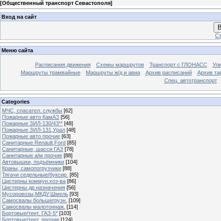
[
Общественный транспорт Севастополя
]
Вход на сайт
В
Ст
Меню сайта
Расписания движения
Схемы маршрутов
Транспорт с ГЛОНАСС
Ул
Маршруты трамвайные
Маршруты ж/д и авиа
Архив расписаний
Архив та
Спец. автотранспорт
Categories
МЧС, спасател. службы
[62]
Пожарные авто КамАЗ
[56]
Пожарные ЗИЛ-130/43**
[48]
Пожарные ЗИЛ-131,Урал
[48]
Пожарные авто прочие
[63]
Санитарные Renault,Ford
[85]
Санитарные, шасси ГАЗ
[78]
Санитарные а/м прочие
[88]
Автовышки, подъёмники
[104]
Краны, самопогрузчики
[88]
Тягачи седельные/буксир.
[85]
Цистерны коммун.хоз-ва
[86]
Цистерны др.назначения
[56]
Мусоровозы,МКДУ,Шмель
[93]
Самосвалы большегрузн.
[109]
Самосвалы малотоннаж.
[114]
Бортовые/тент. ГАЗ-5*
[103]
Бортовые/тент. прочие
[124]