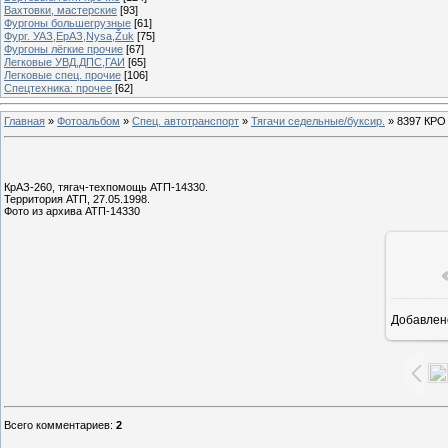
Вахтовки, мастерские
[93]
Фургоны большегрузные
[61]
Фург. УАЗ,ЕрАЗ,Nysa,Žuk
[75]
Фургоны лёгкие прочие
[67]
Легковые УВД,ДПС,ГАИ
[65]
Легковые спец. прочие
[106]
Спецтехника: прочее
[62]
Главная
»
Фотоальбом
»
Спец. автотранспорт
»
Тягачи седельные/буксир.
» 8397 КРО
КрАЗ-260, тягач-техпомощь АТП-14330.
Территория АТП, 27.05.1998.
Фото из архива АТП-14330
Добавлен
16
Всего комментариев
:
2