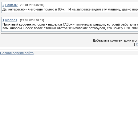
2
Palm3R
(13.01.2016 02:34)
Да, интересно - я его ещё помню в 80-х... И на заправке видел эту машину, давно по
1
Neches
(13.01.2016 01:12)
Приятный кусочек истории - нашелся ГАЗон - топливозаправщик, который работал в 
Камышовом шоссе возле стоянки отстоя зенитовских автобусов, его номер 020-70К
Добавлять комментарии могу
[
Р
Полная версия сайта