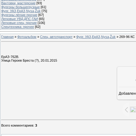
Вахтовки, мастерские
[93]
Фургоны большегрузные
[61]
Фург. УАЗ,ЕрАЗ,Nysa,Žuk
[75]
Фургоны лёгкие прочие
[67]
Легковые УВД,ДПС,ГАИ
[65]
Легковые спец. прочие
[106]
Спецтехника: прочее
[62]
Главная
»
Фотоальбом
»
Спец. автотранспорт
»
Фург. УАЗ,ЕрАЗ,Nysa,Žuk
» 269-96 КС
ЕрАЗ-762В.
Улица Героев Бреста (?), 20.01.2015
Добавлен
1
Всего комментариев
:
3