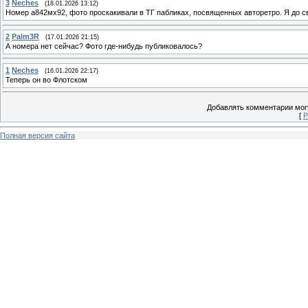
3
Neches
(18.01.2026 13:12)
Номер а842мх92, фото проскакивали в ТГ пабликах, посвященных авторетро. Я до св
2
Palm3R
(17.01.2026 21:15)
А номера нет сейчас? Фото где-нибудь публиковалось?
1
Neches
(16.01.2026 22:17)
Теперь он во Флотском
Добавлять комментарии могу
[
Р
Полная версия сайта