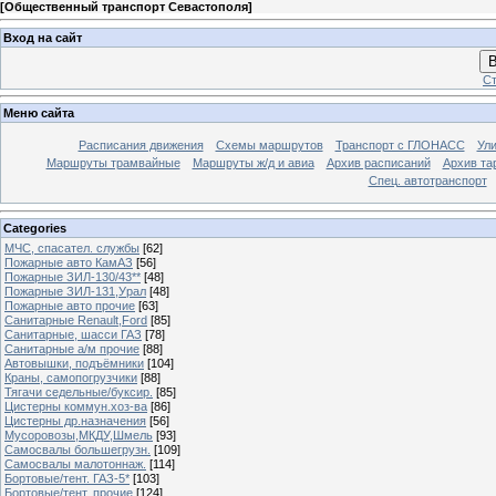
[
Общественный транспорт Севастополя
]
Вход на сайт
В
Ст
Меню сайта
Расписания движения
Схемы маршрутов
Транспорт с ГЛОНАСС
Ул
Маршруты трамвайные
Маршруты ж/д и авиа
Архив расписаний
Архив та
Спец. автотранспорт
Categories
МЧС, спасател. службы
[62]
Пожарные авто КамАЗ
[56]
Пожарные ЗИЛ-130/43**
[48]
Пожарные ЗИЛ-131,Урал
[48]
Пожарные авто прочие
[63]
Санитарные Renault,Ford
[85]
Санитарные, шасси ГАЗ
[78]
Санитарные а/м прочие
[88]
Автовышки, подъёмники
[104]
Краны, самопогрузчики
[88]
Тягачи седельные/буксир.
[85]
Цистерны коммун.хоз-ва
[86]
Цистерны др.назначения
[56]
Мусоровозы,МКДУ,Шмель
[93]
Самосвалы большегрузн.
[109]
Самосвалы малотоннаж.
[114]
Бортовые/тент. ГАЗ-5*
[103]
Бортовые/тент. прочие
[124]