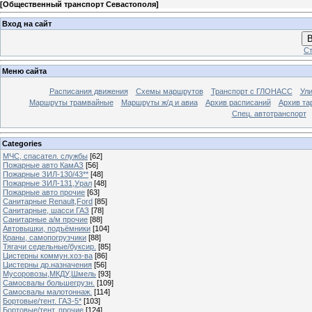
[
Общественный транспорт Севастополя
]
Вход на сайт
В
Ст
Меню сайта
Расписания движения
Схемы маршрутов
Транспорт с ГЛОНАСС
Ул
Маршруты трамвайные
Маршруты ж/д и авиа
Архив расписаний
Архив та
Спец. автотранспорт
Categories
МЧС, спасател. службы
[62]
Пожарные авто КамАЗ
[56]
Пожарные ЗИЛ-130/43**
[48]
Пожарные ЗИЛ-131,Урал
[48]
Пожарные авто прочие
[63]
Санитарные Renault,Ford
[85]
Санитарные, шасси ГАЗ
[78]
Санитарные а/м прочие
[88]
Автовышки, подъёмники
[104]
Краны, самопогрузчики
[88]
Тягачи седельные/буксир.
[85]
Цистерны коммун.хоз-ва
[86]
Цистерны др.назначения
[56]
Мусоровозы,МКДУ,Шмель
[93]
Самосвалы большегрузн.
[109]
Самосвалы малотоннаж.
[114]
Бортовые/тент. ГАЗ-5*
[103]
Бортовые/тент. прочие
[124]