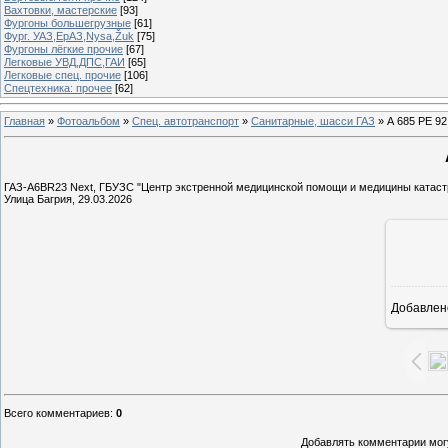
Вахтовки, мастерские
[93]
Фургоны большегрузные
[61]
Фург. УАЗ,ЕрАЗ,Nysa,Žuk
[75]
Фургоны лёгкие прочие
[67]
Легковые УВД,ДПС,ГАИ
[65]
Легковые спец. прочие
[106]
Спецтехника: прочее
[62]
Главная
»
Фотоальбом
»
Спец. автотранспорт
»
Санитарные, шасси ГАЗ
» А 685 РЕ 92
ГАЗ-А6BR23 Next, ГБУЗС "Центр экстренной медицинской помощи и медицины катаст
Улица Багрия, 29.03.2026
Добавлен
1
Всего комментариев
:
0
Добавлять комментарии могу