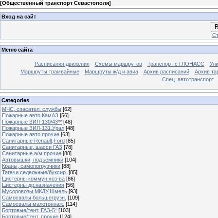
[
Общественный транспорт Севастополя
]
Вход на сайт
В
Ст
Меню сайта
Расписания движения
Схемы маршрутов
Транспорт с ГЛОНАСС
Ул
Маршруты трамвайные
Маршруты ж/д и авиа
Архив расписаний
Архив та
Спец. автотранспорт
Categories
МЧС, спасател. службы
[62]
Пожарные авто КамАЗ
[56]
Пожарные ЗИЛ-130/43**
[48]
Пожарные ЗИЛ-131,Урал
[48]
Пожарные авто прочие
[63]
Санитарные Renault,Ford
[85]
Санитарные, шасси ГАЗ
[78]
Санитарные а/м прочие
[88]
Автовышки, подъёмники
[104]
Краны, самопогрузчики
[88]
Тягачи седельные/буксир.
[85]
Цистерны коммун.хоз-ва
[86]
Цистерны др.назначения
[56]
Мусоровозы,МКДУ,Шмель
[93]
Самосвалы большегрузн.
[109]
Самосвалы малотоннаж.
[114]
Бортовые/тент. ГАЗ-5*
[103]
Бортовые/тент. прочие
[124]