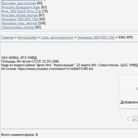
Вахтовки, мастерские
[93]
Фургоны большегрузные
[61]
Фург. УАЗ,ЕрАЗ,Nysa,Žuk
[75]
Фургоны лёгкие прочие
[67]
Легковые УВД,ДПС,ГАИ
[65]
Легковые спец. прочие
[106]
Спецтехника: прочее
[62]
Главная
»
Фотоальбом
»
Спец. автотранспорт
»
Легковые УВД,ДПС,ГАИ
» 9361 КРБ
УАЗ-469БА, АТХ УМВД.
Площадь 50-летия СССР, 22.03.1996.
Кадр из видеосъёмки "Дело №4. "Керосинщик". 22 марта 96г. Севастополь. ЦОС УМВД
Источник: https://www.youtube.com/watch?v=XdhkFO4R-bA
Добавлен
Всего комментариев
:
0