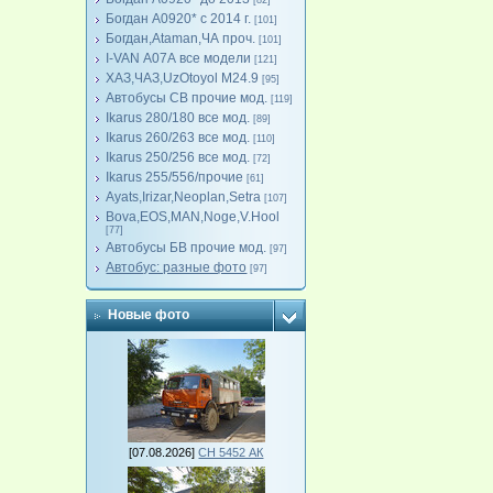
[82]
Богдан А0920* с 2014 г.
[101]
Богдан,Ataman,ЧА проч.
[101]
I-VAN А07А все модели
[121]
ХАЗ,ЧАЗ,UzOtoyol M24.9
[95]
Автобусы СВ прочие мод.
[119]
Ikarus 280/180 все мод.
[89]
Ikarus 260/263 все мод.
[110]
Ikarus 250/256 все мод.
[72]
Ikarus 255/556/прочие
[61]
Ayats,Irizar,Neoplan,Setra
[107]
Bova,EOS,MAN,Noge,V.Hool
[77]
Автобусы БВ прочие мод.
[97]
Автобус: разные фото
[97]
Новые фото
[07.08.2026]
СН 5452 АК