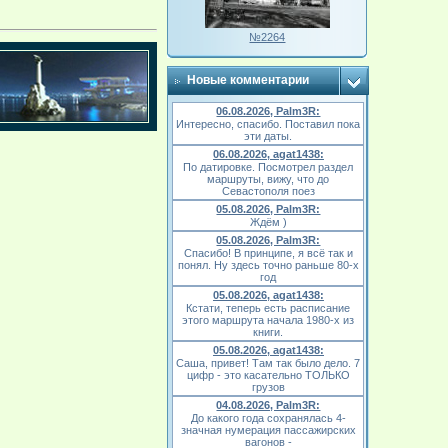
№2264
Новые комментарии
06.08.2026, Palm3R:
Интересно, спасибо. Поставил пока
эти даты.
06.08.2026, agat1438:
По датировке. Посмотрел раздел
маршруты, вижу, что до
Севастополя поез
05.08.2026, Palm3R:
Ждём )
05.08.2026, Palm3R:
Спасибо! В принципе, я всё так и
понял. Ну здесь точно раньше 80-х
год
05.08.2026, agat1438:
Кстати, теперь есть расписание
этого маршрута начала 1980-х из
книги.
05.08.2026, agat1438:
Саша, привет! Там так было дело. 7
цифр - это касательно ТОЛЬКО
грузов
04.08.2026, Palm3R:
До какого года сохранялась 4-
значная нумерация пассажирских
вагонов -