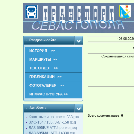
· 08.08.202
Разделы сайта
ИСТОРИЯ >>
Сохранившаяся стили
МАРШРУТЫ >>
ТЕХ. ОТДЕЛ >>
ПУБЛИКАЦИИ >>
ФОТОГАЛЕРЕЯ >>
ИНФРАСТРУКТУРА >>
Альбомы
Всего комментариев
:
0
Капотные и на шасси ГАЗ
[118]
ЗИС-154 / 155, ЗИЛ-158
[119]
ЛАЗ-695Б/Е АТП/прочие
[100]
ЛАЗ-695М/Н АТП-14330
[69]