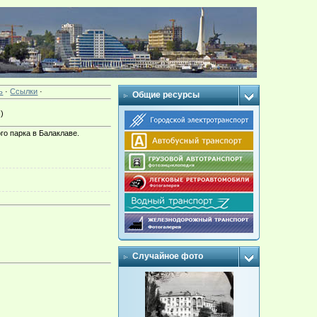
ь
·
Ссылки
·
Общие ресурсы
)
о парка в Балаклаве.
Случайное фото