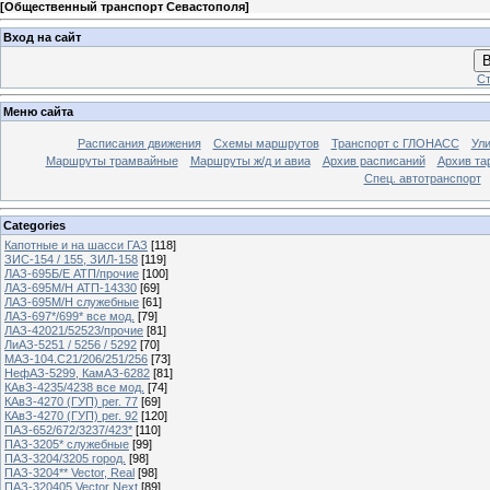
[
Общественный транспорт Севастополя
]
Вход на сайт
В
Ст
Меню сайта
Расписания движения
Схемы маршрутов
Транспорт с ГЛОНАСС
Ул
Маршруты трамвайные
Маршруты ж/д и авиа
Архив расписаний
Архив та
Спец. автотранспорт
Categories
Капотные и на шасси ГАЗ
[118]
ЗИС-154 / 155, ЗИЛ-158
[119]
ЛАЗ-695Б/Е АТП/прочие
[100]
ЛАЗ-695М/Н АТП-14330
[69]
ЛАЗ-695М/Н служебные
[61]
ЛАЗ-697*/699* все мод.
[79]
ЛАЗ-42021/52523/прочие
[81]
ЛиАЗ-5251 / 5256 / 5292
[70]
МАЗ-104.C21/206/251/256
[73]
НефАЗ-5299, КамАЗ-6282
[81]
КАвЗ-4235/4238 все мод.
[74]
КАвЗ-4270 (ГУП) рег. 77
[69]
КАвЗ-4270 (ГУП) рег. 92
[120]
ПАЗ-652/672/3237/423*
[110]
ПАЗ-3205* служебные
[99]
ПАЗ-3204/3205 город.
[98]
ПАЗ-3204** Vector, Real
[98]
ПАЗ-320405 Vector Next
[89]