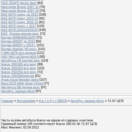
ПАЗ-3204*5 Vector Next
[83]
Marcopolo Bravis 3297-11
[79]
Marcopolo Bravis 3297-20
[76]
БАЗ А079 город. до 2012
[106]
БАЗ А079 город. 2013-14
[82]
БАЗ А079 город. 2015-16
[81]
БАЗ А079 город. с 2017
[125]
БАЗ А079.20/23/24/25/33
[106]
БАЗ, Эталон прочие мод.
[72]
Богдан А069/А091/А20*
[71]
Богдан А0920* до 2013
[82]
Богдан А0920* с 2014 г.
[101]
Богдан,Ataman,ЧА проч.
[101]
I-VAN А07А все модели
[121]
ХАЗ,ЧАЗ,UzOtoyol M24.9
[95]
Автобусы СВ прочие мод.
[119]
Ikarus 280/180 все мод.
[89]
Ikarus 260/263 все мод.
[110]
Ikarus 250/256 все мод.
[72]
Ikarus 255/556/прочие
[61]
Ayats,Irizar,Neoplan,Setra
[107]
Bova,EOS,MAN,Noge,V.Hool
[77]
Автобусы БВ прочие мод.
[97]
Автобус: разные фото
[97]
Главная
»
Фотоальбом
»
А в т о б у с БВ/СВ
»
Автобус: разные фото
» 71-67 ЦСВ
Часть кузова автобуса Ikarus на одном из садовых участков.
Гаражный номер 145 соответствует Ikarus 280.01 № 71-67 ЦСВ.
Мыс Фиолент, 02.09.2012