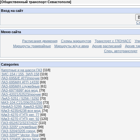
[
Общественный транспорт Севастополя
]
Вход на сайт
В
Ст
Меню сайта
Расписания движения
Схемы маршрутов
Транспорт с ГЛОНАСС
Ул
Маршруты трамвайные
Маршруты ж/д и авиа
Архив расписаний
Архив та
Спец. автотранспорт
Categories
Капотные и на шасси ГАЗ
[118]
ЗИС-154 / 155, ЗИЛ-158
[119]
ЛАЗ-695Б/Е АТП/прочие
[100]
ЛАЗ-695М/Н АТП-14330
[69]
ЛАЗ-695М/Н служебные
[61]
ЛАЗ-697*/699* все мод.
[79]
ЛАЗ-42021/52523/прочие
[81]
ЛиАЗ-5251 / 5256 / 5292
[70]
МАЗ-104.C21/206/251/256
[73]
НефАЗ-5299, КамАЗ-6282
[81]
КАвЗ-4235/4238 все мод.
[74]
КАвЗ-4270 (ГУП) рег. 77
[69]
КАвЗ-4270 (ГУП) рег. 92
[120]
ПАЗ-652/672/3237/423*
[110]
ПАЗ-3205* служебные
[99]
ПАЗ-3204/3205 город.
[98]
ПАЗ-3204** Vector, Real
[98]
ПАЗ-320405 Vector Next
[89]