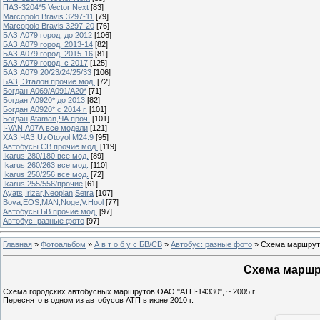
ПАЗ-3204*5 Vector Next
[83]
Marcopolo Bravis 3297-11
[79]
Marcopolo Bravis 3297-20
[76]
БАЗ А079 город. до 2012
[106]
БАЗ А079 город. 2013-14
[82]
БАЗ А079 город. 2015-16
[81]
БАЗ А079 город. с 2017
[125]
БАЗ А079.20/23/24/25/33
[106]
БАЗ, Эталон прочие мод.
[72]
Богдан А069/А091/А20*
[71]
Богдан А0920* до 2013
[82]
Богдан А0920* с 2014 г.
[101]
Богдан,Ataman,ЧА проч.
[101]
I-VAN А07А все модели
[121]
ХАЗ,ЧАЗ,UzOtoyol M24.9
[95]
Автобусы СВ прочие мод.
[119]
Ikarus 280/180 все мод.
[89]
Ikarus 260/263 все мод.
[110]
Ikarus 250/256 все мод.
[72]
Ikarus 255/556/прочие
[61]
Ayats,Irizar,Neoplan,Setra
[107]
Bova,EOS,MAN,Noge,V.Hool
[77]
Автобусы БВ прочие мод.
[97]
Автобус: разные фото
[97]
Главная
»
Фотоальбом
»
А в т о б у с БВ/СВ
»
Автобус: разные фото
» Схема маршруто
Схема маршру
Схема городских автобусных маршрутов ОАО "АТП-14330", ~ 2005 г.
Переснято в одном из автобусов АТП в июне 2010 г.