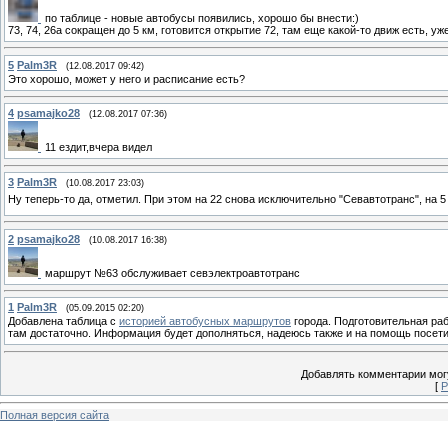
по таблице - новые автобусы появились, хорошо бы внести:)
73, 74, 26а сокращен до 5 км, готовится открытие 72, там еще какой-то движ есть, у
5
Palm3R
(12.08.2017 09:42)
Это хорошо, может у него и расписание есть?
4
psamajko28
(12.08.2017 07:36)
11 ездит,вчера видел
3
Palm3R
(10.08.2017 23:03)
Ну теперь-то да, отметил. При этом на 22 снова исключительно "Севавтотранс", на 5 
2
psamajko28
(10.08.2017 16:38)
маршрут №63 обслуживает севэлектроавтотранс
1
Palm3R
(05.09.2015 02:20)
Добавлена таблица с
историей автобусных маршрутов
города. Подготовительная раб
там достаточно. Информация будет дополняться, надеюсь также и на помощь посети
Добавлять комментарии могу
[
Р
Полная версия сайта