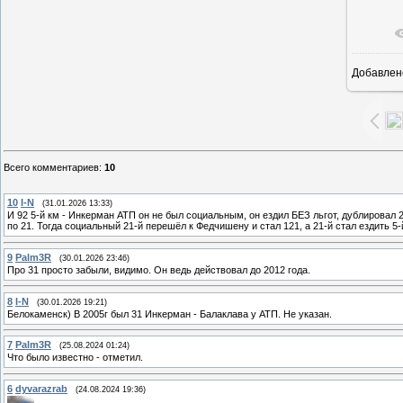
Добавлен
20
Всего комментариев
:
10
10
I-N
(31.01.2026 13:33)
И 92 5-й км - Инкерман АТП он не был социальным, он ездил БЕЗ льгот, дублировал 
по 21. Тогда социальный 21-й перешёл к Федчишену и стал 121, а 21-й стал ездить 5-
9
Palm3R
(30.01.2026 23:46)
Про 31 просто забыли, видимо. Он ведь действовал до 2012 года.
8
I-N
(30.01.2026 19:21)
Белокаменск) В 2005г был 31 Инкерман - Балаклава у АТП. Не указан.
7
Palm3R
(25.08.2024 01:24)
Что было известно - отметил.
6
dyvarazrab
(24.08.2024 19:36)