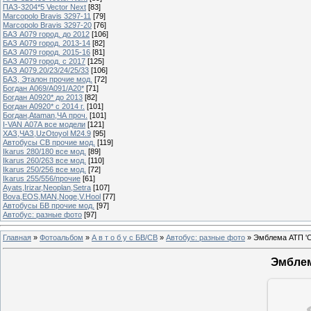
ПАЗ-3204*5 Vector Next
[83]
Marcopolo Bravis 3297-11
[79]
Marcopolo Bravis 3297-20
[76]
БАЗ А079 город. до 2012
[106]
БАЗ А079 город. 2013-14
[82]
БАЗ А079 город. 2015-16
[81]
БАЗ А079 город. с 2017
[125]
БАЗ А079.20/23/24/25/33
[106]
БАЗ, Эталон прочие мод.
[72]
Богдан А069/А091/А20*
[71]
Богдан А0920* до 2013
[82]
Богдан А0920* с 2014 г.
[101]
Богдан,Ataman,ЧА проч.
[101]
I-VAN А07А все модели
[121]
ХАЗ,ЧАЗ,UzOtoyol M24.9
[95]
Автобусы СВ прочие мод.
[119]
Ikarus 280/180 все мод.
[89]
Ikarus 260/263 все мод.
[110]
Ikarus 250/256 все мод.
[72]
Ikarus 255/556/прочие
[61]
Ayats,Irizar,Neoplan,Setra
[107]
Bova,EOS,MAN,Noge,V.Hool
[77]
Автобусы БВ прочие мод.
[97]
Автобус: разные фото
[97]
Главная
»
Фотоальбом
»
А в т о б у с БВ/СВ
»
Автобус: разные фото
» Эмблема АТП 'С
Эмблем