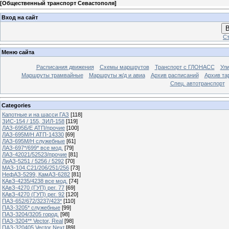
[
Общественный транспорт Севастополя
]
Вход на сайт
В
Ст
Меню сайта
Расписания движения
Схемы маршрутов
Транспорт с ГЛОНАСС
Ул
Маршруты трамвайные
Маршруты ж/д и авиа
Архив расписаний
Архив та
Спец. автотранспорт
Categories
Капотные и на шасси ГАЗ
[118]
ЗИС-154 / 155, ЗИЛ-158
[119]
ЛАЗ-695Б/Е АТП/прочие
[100]
ЛАЗ-695М/Н АТП-14330
[69]
ЛАЗ-695М/Н служебные
[61]
ЛАЗ-697*/699* все мод.
[79]
ЛАЗ-42021/52523/прочие
[81]
ЛиАЗ-5251 / 5256 / 5292
[70]
МАЗ-104.C21/206/251/256
[73]
НефАЗ-5299, КамАЗ-6282
[81]
КАвЗ-4235/4238 все мод.
[74]
КАвЗ-4270 (ГУП) рег. 77
[69]
КАвЗ-4270 (ГУП) рег. 92
[120]
ПАЗ-652/672/3237/423*
[110]
ПАЗ-3205* служебные
[99]
ПАЗ-3204/3205 город.
[98]
ПАЗ-3204** Vector, Real
[98]
ПАЗ-320405 Vector Next
[89]