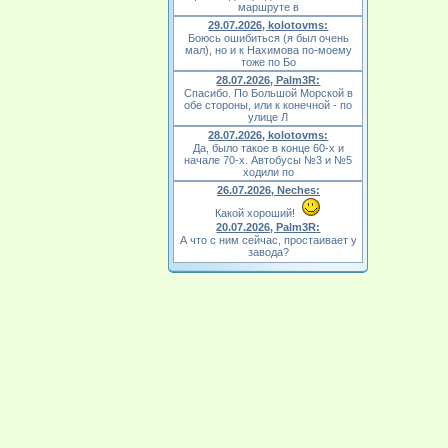
маршруте в
29.07.2026, kolotovms:
Боюсь ошибиться (я был очень
мал), но и к Нахимова по-моему
тоже по Бо
28.07.2026, Palm3R:
Спасибо. По Большой Морской в
обе стороны, или к конечной - по
улице Л
28.07.2026, kolotovms:
Да, было такое в конце 60-х и
начале 70-х. Автобусы №3 и №5
ходили по
26.07.2026, Neches:
Какой хороший!
20.07.2026, Palm3R:
А что с ним сейчас, простаивает у
завода?