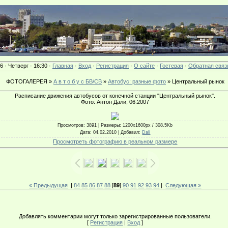
6 · Четверг · 16:30 ·
Главная
·
Вход
·
Регистрация
·
О сайте
·
Гостевая
·
Обратная связ
ФОТОГАЛЕРЕЯ »
А в т о б у с БВ/СВ
»
Автобус: разные фото
» Центральный рынок
Расписание движения автобусов от конечной станции "Центральный рынок".
Фото: Антон Дали, 06.2007
Просмотров
: 3891 |
Размеры
: 1200x1600px / 308.5Kb
Дата
: 04.02.2010 |
Добавил
:
Dali
Просмотреть фотографию в реальном размере
« Предыдущая
|
84
85
86
87
88
[
89
]
90
91
92
93
94
|
Следующая »
Добавлять комментарии могут только зарегистрированные пользователи.
[
Регистрация
|
Вход
]