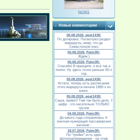
№1501
Новые комментарии
06.08.2026, agat1438:
По датировке. Посмотрел раздел
маршруты, вижу, что до
Севастополя поез
05.08.2026, Palm3R:
Ждём )
05.08.2026, Palm3R:
Спасибо! В принципе, я всё так и
понял. Ну здесь точно раньше 80-х
год
05.08.2026, agat1438:
Кстати, теперь есть расписание
этого маршрута начала 1980-х из
книги.
05.08.2026, agat1438:
Саша, привет! Там так было дело. 7
цифр - это касательно ТОЛЬКО
грузов
04.08.2026, Palm3R:
До какого года сохранялась 4-
значная нумерация пассажирских
вагонов -
29.07.2026, Palm3R:
По "тройке" есть одно
фотоподтверждение - на этом