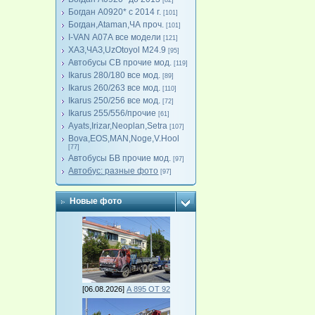
[82]
Богдан А0920* с 2014 г.
[101]
Богдан,Ataman,ЧА проч.
[101]
I-VAN А07А все модели
[121]
ХАЗ,ЧАЗ,UzOtoyol M24.9
[95]
Автобусы СВ прочие мод.
[119]
Ikarus 280/180 все мод.
[89]
Ikarus 260/263 все мод.
[110]
Ikarus 250/256 все мод.
[72]
Ikarus 255/556/прочие
[61]
Ayats,Irizar,Neoplan,Setra
[107]
Bova,EOS,MAN,Noge,V.Hool
[77]
Автобусы БВ прочие мод.
[97]
Автобус: разные фото
[97]
Новые фото
[06.08.2026]
А 895 ОТ 92