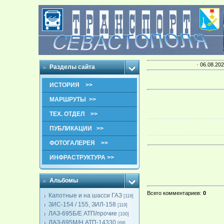
· 06.08.202
Разделы сайта
ИСТОРИЯ >>
МАРШРУТЫ >>
ТЕХ. ОТДЕЛ >>
ПУБЛИКАЦИИ >>
ФОТОГАЛЕРЕЯ >>
ИНФРАСТРУКТУРА >>
Альбомы
Всего комментариев
:
0
Капотные и на шасси ГАЗ
[118]
ЗИС-154 / 155, ЗИЛ-158
[119]
ЛАЗ-695Б/Е АТП/прочие
[100]
ЛАЗ-695М/Н АТП-14330
[69]