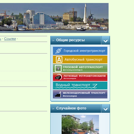
ь
·
Ссылки
·
Общие ресурсы
Случайное фото