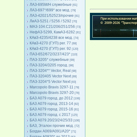
ЛАЗ-695М/Н служебные
[61]
ЛАЗ-697*/699* все мод.
[79]
ЛАЗ-42021/52523/прочие
[81]
ЛиАЗ-5251 / 5256 / 5292
[70]
МАЗ-104.C21/206/251/256
[73]
НефАЗ-5299, КамАЗ-6282
[81]
КАвЗ-4235/4238 все мод.
[74]
КАвЗ-4270 (ГУП) рег. 77
[69]
КАвЗ-4270 (ГУП) рег. 92
[120]
ПАЗ-652/672/3237/423*
[110]
ПАЗ-3205* служебные
[99]
ПАЗ-3204/3205 город.
[98]
ПАЗ-3204** Vector, Real
[98]
ПАЗ-320405 Vector Next
[89]
ПАЗ-3204*5 Vector Next
[83]
Marcopolo Bravis 3297-11
[79]
Marcopolo Bravis 3297-20
[76]
БАЗ А079 город. до 2012
[106]
БАЗ А079 город. 2013-14
[82]
БАЗ А079 город. 2015-16
[81]
БАЗ А079 город. с 2017
[125]
БАЗ А079.20/23/24/25/33
[106]
БАЗ, Эталон прочие мод.
[72]
Богдан А069/А091/А20*
[71]
Богдан А0920* до 2013