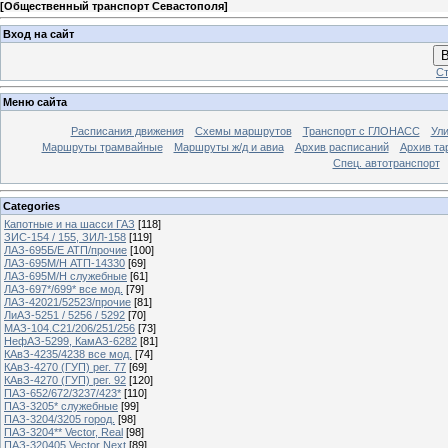
[
Общественный транспорт Севастополя
]
Вход на сайт
В
Ст
Меню сайта
Расписания движения
Схемы маршрутов
Транспорт с ГЛОНАСС
Ул
Маршруты трамвайные
Маршруты ж/д и авиа
Архив расписаний
Архив та
Спец. автотранспорт
Categories
Капотные и на шасси ГАЗ
[118]
ЗИС-154 / 155, ЗИЛ-158
[119]
ЛАЗ-695Б/Е АТП/прочие
[100]
ЛАЗ-695М/Н АТП-14330
[69]
ЛАЗ-695М/Н служебные
[61]
ЛАЗ-697*/699* все мод.
[79]
ЛАЗ-42021/52523/прочие
[81]
ЛиАЗ-5251 / 5256 / 5292
[70]
МАЗ-104.C21/206/251/256
[73]
НефАЗ-5299, КамАЗ-6282
[81]
КАвЗ-4235/4238 все мод.
[74]
КАвЗ-4270 (ГУП) рег. 77
[69]
КАвЗ-4270 (ГУП) рег. 92
[120]
ПАЗ-652/672/3237/423*
[110]
ПАЗ-3205* служебные
[99]
ПАЗ-3204/3205 город.
[98]
ПАЗ-3204** Vector, Real
[98]
ПАЗ-320405 Vector Next
[89]