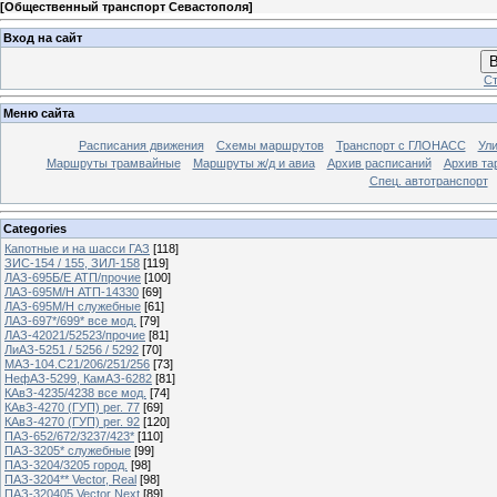
[
Общественный транспорт Севастополя
]
Вход на сайт
В
Ст
Меню сайта
Расписания движения
Схемы маршрутов
Транспорт с ГЛОНАСС
Ул
Маршруты трамвайные
Маршруты ж/д и авиа
Архив расписаний
Архив та
Спец. автотранспорт
Categories
Капотные и на шасси ГАЗ
[118]
ЗИС-154 / 155, ЗИЛ-158
[119]
ЛАЗ-695Б/Е АТП/прочие
[100]
ЛАЗ-695М/Н АТП-14330
[69]
ЛАЗ-695М/Н служебные
[61]
ЛАЗ-697*/699* все мод.
[79]
ЛАЗ-42021/52523/прочие
[81]
ЛиАЗ-5251 / 5256 / 5292
[70]
МАЗ-104.C21/206/251/256
[73]
НефАЗ-5299, КамАЗ-6282
[81]
КАвЗ-4235/4238 все мод.
[74]
КАвЗ-4270 (ГУП) рег. 77
[69]
КАвЗ-4270 (ГУП) рег. 92
[120]
ПАЗ-652/672/3237/423*
[110]
ПАЗ-3205* служебные
[99]
ПАЗ-3204/3205 город.
[98]
ПАЗ-3204** Vector, Real
[98]
ПАЗ-320405 Vector Next
[89]