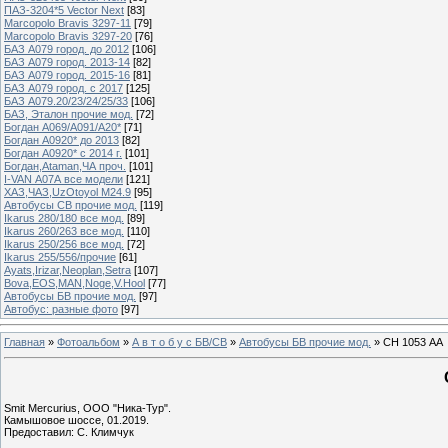
ПАЗ-3204*5 Vector Next
[83]
Marcopolo Bravis 3297-11
[79]
Marcopolo Bravis 3297-20
[76]
БАЗ А079 город. до 2012
[106]
БАЗ А079 город. 2013-14
[82]
БАЗ А079 город. 2015-16
[81]
БАЗ А079 город. с 2017
[125]
БАЗ А079.20/23/24/25/33
[106]
БАЗ, Эталон прочие мод.
[72]
Богдан А069/А091/А20*
[71]
Богдан А0920* до 2013
[82]
Богдан А0920* с 2014 г.
[101]
Богдан,Ataman,ЧА проч.
[101]
I-VAN А07А все модели
[121]
ХАЗ,ЧАЗ,UzOtoyol M24.9
[95]
Автобусы СВ прочие мод.
[119]
Ikarus 280/180 все мод.
[89]
Ikarus 260/263 все мод.
[110]
Ikarus 250/256 все мод.
[72]
Ikarus 255/556/прочие
[61]
Ayats,Irizar,Neoplan,Setra
[107]
Bova,EOS,MAN,Noge,V.Hool
[77]
Автобусы БВ прочие мод.
[97]
Автобус: разные фото
[97]
Главная
»
Фотоальбом
»
А в т о б у с БВ/СВ
»
Автобусы БВ прочие мод.
» СН 1053 АА
Smit Mercurius, ООО "Ника-Тур".
Камышовое шоссе, 01.2019.
Предоставил: С. Климчук