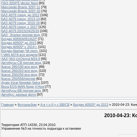
ПАЗ-3204*5 Vector Next
[83]
Marcopolo Bravis 3297-11
[79]
Marcopolo Bravis 3297-20
[76]
БАЗ А079 город. до 2012
[106]
БАЗ А079 город. 2013-14
[82]
БАЗ А079 город. 2015-16
[81]
БАЗ А079 город. с 2017
[125]
БАЗ А079.20/23/24/25/33
[106]
БАЗ, Эталон прочие мод.
[72]
Богдан А069/А091/А20*
[71]
Богдан А0920* до 2013
[82]
Богдан А0920* с 2014 г.
[101]
Богдан,Ataman,ЧА проч.
[101]
I-VAN А07А все модели
[121]
ХАЗ,ЧАЗ,UzOtoyol M24.9
[95]
Автобусы СВ прочие мод.
[119]
Ikarus 280/180 все мод.
[89]
Ikarus 260/263 все мод.
[110]
Ikarus 250/256 все мод.
[72]
Ikarus 255/556/прочие
[61]
Ayats,Irizar,Neoplan,Setra
[107]
Bova,EOS,MAN,Noge,V.Hool
[77]
Автобусы БВ прочие мод.
[97]
Автобус: разные фото
[97]
Главная
»
Фотоальбом
»
А в т о б у с БВ/СВ
»
Богдан А0920* до 2013
» 2010-04-23: Ко
2010-04-23: 
Территория АТП-14330, 23.04.2010.
Упражнение №3 на точность подъезда к остановке