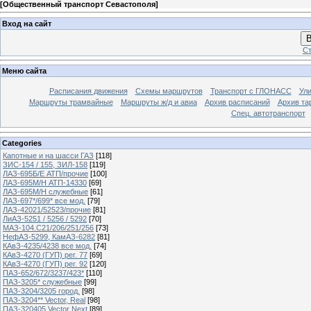
[
Общественный транспорт Севастополя
]
Вход на сайт
В
Ст
Меню сайта
Расписания движения
Схемы маршрутов
Транспорт с ГЛОНАСС
Ул
Маршруты трамвайные
Маршруты ж/д и авиа
Архив расписаний
Архив та
Спец. автотранспорт
Categories
Капотные и на шасси ГАЗ
[118]
ЗИС-154 / 155, ЗИЛ-158
[119]
ЛАЗ-695Б/Е АТП/прочие
[100]
ЛАЗ-695М/Н АТП-14330
[69]
ЛАЗ-695М/Н служебные
[61]
ЛАЗ-697*/699* все мод.
[79]
ЛАЗ-42021/52523/прочие
[81]
ЛиАЗ-5251 / 5256 / 5292
[70]
МАЗ-104.C21/206/251/256
[73]
НефАЗ-5299, КамАЗ-6282
[81]
КАвЗ-4235/4238 все мод.
[74]
КАвЗ-4270 (ГУП) рег. 77
[69]
КАвЗ-4270 (ГУП) рег. 92
[120]
ПАЗ-652/672/3237/423*
[110]
ПАЗ-3205* служебные
[99]
ПАЗ-3204/3205 город.
[98]
ПАЗ-3204** Vector, Real
[98]
ПАЗ-320405 Vector Next
[89]