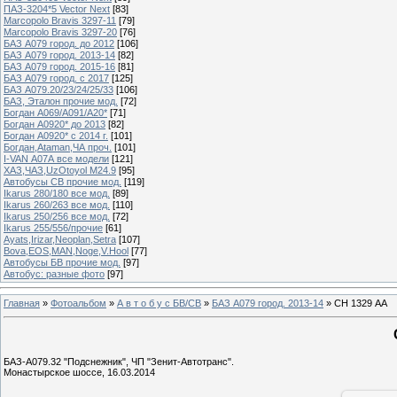
ПАЗ-3204*5 Vector Next
[83]
Marcopolo Bravis 3297-11
[79]
Marcopolo Bravis 3297-20
[76]
БАЗ А079 город. до 2012
[106]
БАЗ А079 город. 2013-14
[82]
БАЗ А079 город. 2015-16
[81]
БАЗ А079 город. с 2017
[125]
БАЗ А079.20/23/24/25/33
[106]
БАЗ, Эталон прочие мод.
[72]
Богдан А069/А091/А20*
[71]
Богдан А0920* до 2013
[82]
Богдан А0920* с 2014 г.
[101]
Богдан,Ataman,ЧА проч.
[101]
I-VAN А07А все модели
[121]
ХАЗ,ЧАЗ,UzOtoyol M24.9
[95]
Автобусы СВ прочие мод.
[119]
Ikarus 280/180 все мод.
[89]
Ikarus 260/263 все мод.
[110]
Ikarus 250/256 все мод.
[72]
Ikarus 255/556/прочие
[61]
Ayats,Irizar,Neoplan,Setra
[107]
Bova,EOS,MAN,Noge,V.Hool
[77]
Автобусы БВ прочие мод.
[97]
Автобус: разные фото
[97]
Главная
»
Фотоальбом
»
А в т о б у с БВ/СВ
»
БАЗ А079 город. 2013-14
» СН 1329 АА
БАЗ-А079.32 "Подснежник", ЧП "Зенит-Автотранс".
Монастырское шоссе, 16.03.2014