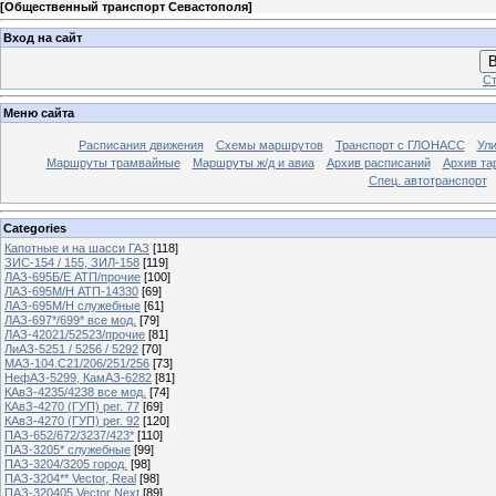
[
Общественный транспорт Севастополя
]
Вход на сайт
В
Ст
Меню сайта
Расписания движения
Схемы маршрутов
Транспорт с ГЛОНАСС
Ул
Маршруты трамвайные
Маршруты ж/д и авиа
Архив расписаний
Архив та
Спец. автотранспорт
Categories
Капотные и на шасси ГАЗ
[118]
ЗИС-154 / 155, ЗИЛ-158
[119]
ЛАЗ-695Б/Е АТП/прочие
[100]
ЛАЗ-695М/Н АТП-14330
[69]
ЛАЗ-695М/Н служебные
[61]
ЛАЗ-697*/699* все мод.
[79]
ЛАЗ-42021/52523/прочие
[81]
ЛиАЗ-5251 / 5256 / 5292
[70]
МАЗ-104.C21/206/251/256
[73]
НефАЗ-5299, КамАЗ-6282
[81]
КАвЗ-4235/4238 все мод.
[74]
КАвЗ-4270 (ГУП) рег. 77
[69]
КАвЗ-4270 (ГУП) рег. 92
[120]
ПАЗ-652/672/3237/423*
[110]
ПАЗ-3205* служебные
[99]
ПАЗ-3204/3205 город.
[98]
ПАЗ-3204** Vector, Real
[98]
ПАЗ-320405 Vector Next
[89]