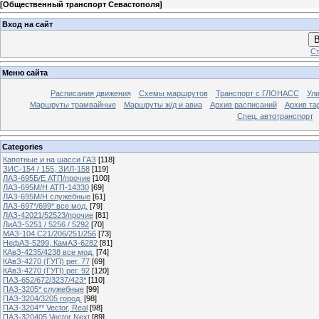
[
Общественный транспорт Севастополя
]
Вход на сайт
В
Ст
Меню сайта
Расписания движения
Схемы маршрутов
Транспорт с ГЛОНАСС
Ул
Маршруты трамвайные
Маршруты ж/д и авиа
Архив расписаний
Архив та
Спец. автотранспорт
Categories
Капотные и на шасси ГАЗ
[118]
ЗИС-154 / 155, ЗИЛ-158
[119]
ЛАЗ-695Б/Е АТП/прочие
[100]
ЛАЗ-695М/Н АТП-14330
[69]
ЛАЗ-695М/Н служебные
[61]
ЛАЗ-697*/699* все мод.
[79]
ЛАЗ-42021/52523/прочие
[81]
ЛиАЗ-5251 / 5256 / 5292
[70]
МАЗ-104.C21/206/251/256
[73]
НефАЗ-5299, КамАЗ-6282
[81]
КАвЗ-4235/4238 все мод.
[74]
КАвЗ-4270 (ГУП) рег. 77
[69]
КАвЗ-4270 (ГУП) рег. 92
[120]
ПАЗ-652/672/3237/423*
[110]
ПАЗ-3205* служебные
[99]
ПАЗ-3204/3205 город.
[98]
ПАЗ-3204** Vector, Real
[98]
ПАЗ-320405 Vector Next
[89]