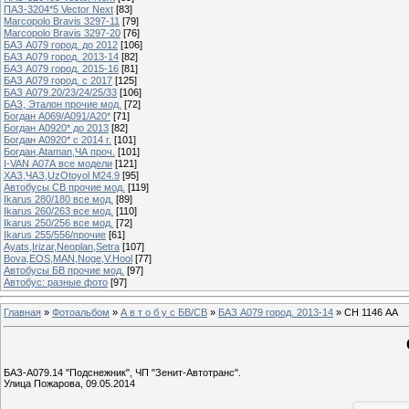
ПАЗ-3204*5 Vector Next
[83]
Marcopolo Bravis 3297-11
[79]
Marcopolo Bravis 3297-20
[76]
БАЗ А079 город. до 2012
[106]
БАЗ А079 город. 2013-14
[82]
БАЗ А079 город. 2015-16
[81]
БАЗ А079 город. с 2017
[125]
БАЗ А079.20/23/24/25/33
[106]
БАЗ, Эталон прочие мод.
[72]
Богдан А069/А091/А20*
[71]
Богдан А0920* до 2013
[82]
Богдан А0920* с 2014 г.
[101]
Богдан,Ataman,ЧА проч.
[101]
I-VAN А07А все модели
[121]
ХАЗ,ЧАЗ,UzOtoyol M24.9
[95]
Автобусы СВ прочие мод.
[119]
Ikarus 280/180 все мод.
[89]
Ikarus 260/263 все мод.
[110]
Ikarus 250/256 все мод.
[72]
Ikarus 255/556/прочие
[61]
Ayats,Irizar,Neoplan,Setra
[107]
Bova,EOS,MAN,Noge,V.Hool
[77]
Автобусы БВ прочие мод.
[97]
Автобус: разные фото
[97]
Главная
»
Фотоальбом
»
А в т о б у с БВ/СВ
»
БАЗ А079 город. 2013-14
» СН 1146 АА
БАЗ-А079.14 "Подснежник", ЧП "Зенит-Автотранс".
Улица Пожарова, 09.05.2014