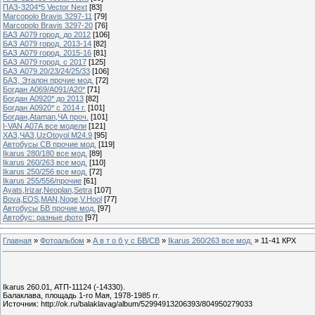
ПАЗ-3204*5 Vector Next
[83]
Marcopolo Bravis 3297-11
[79]
Marcopolo Bravis 3297-20
[76]
БАЗ А079 город. до 2012
[106]
БАЗ А079 город. 2013-14
[82]
БАЗ А079 город. 2015-16
[81]
БАЗ А079 город. с 2017
[125]
БАЗ А079.20/23/24/25/33
[106]
БАЗ, Эталон прочие мод.
[72]
Богдан А069/А091/А20*
[71]
Богдан А0920* до 2013
[82]
Богдан А0920* с 2014 г.
[101]
Богдан,Ataman,ЧА проч.
[101]
I-VAN А07А все модели
[121]
ХАЗ,ЧАЗ,UzOtoyol M24.9
[95]
Автобусы СВ прочие мод.
[119]
Ikarus 280/180 все мод.
[89]
Ikarus 260/263 все мод.
[110]
Ikarus 250/256 все мод.
[72]
Ikarus 255/556/прочие
[61]
Ayats,Irizar,Neoplan,Setra
[107]
Bova,EOS,MAN,Noge,V.Hool
[77]
Автобусы БВ прочие мод.
[97]
Автобус: разные фото
[97]
Главная
»
Фотоальбом
»
А в т о б у с БВ/СВ
»
Ikarus 260/263 все мод.
» 11-41 КРХ
Ikarus 260.01, АТП-11124 (-14330).
Балаклава, площадь 1-го Мая, 1978-1985 гг.
Источник: http://ok.ru/balaklavag/album/52994913206393/804950279033