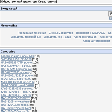
[
Общественный транспорт Севастополя
]
Вход на сайт
В
Ст
Меню сайта
Расписания движения
Схемы маршрутов
Транспорт с ГЛОНАСС
Ул
Маршруты трамвайные
Маршруты ж/д и авиа
Архив расписаний
Архив та
Спец. автотранспорт
Categories
Капотные и на шасси ГАЗ
[118]
ЗИС-154 / 155, ЗИЛ-158
[119]
ЛАЗ-695Б/Е АТП/прочие
[100]
ЛАЗ-695М/Н АТП-14330
[69]
ЛАЗ-695М/Н служебные
[61]
ЛАЗ-697*/699* все мод.
[79]
ЛАЗ-42021/52523/прочие
[81]
ЛиАЗ-5251 / 5256 / 5292
[70]
МАЗ-104.C21/206/251/256
[73]
НефАЗ-5299, КамАЗ-6282
[81]
КАвЗ-4235/4238 все мод.
[74]
КАвЗ-4270 (ГУП) рег. 77
[69]
КАвЗ-4270 (ГУП) рег. 92
[120]
ПАЗ-652/672/3237/423*
[110]
ПАЗ-3205* служебные
[99]
ПАЗ-3204/3205 город.
[98]
ПАЗ-3204** Vector, Real
[98]
ПАЗ-320405 Vector Next
[89]