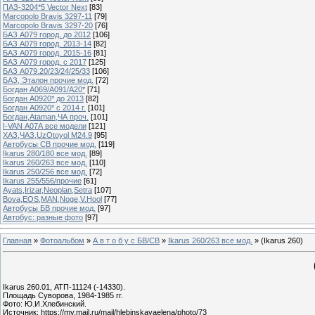
ПАЗ-3204*5 Vector Next
[83]
Marcopolo Bravis 3297-11
[79]
Marcopolo Bravis 3297-20
[76]
БАЗ А079 город. до 2012
[106]
БАЗ А079 город. 2013-14
[82]
БАЗ А079 город. 2015-16
[81]
БАЗ А079 город. с 2017
[125]
БАЗ А079.20/23/24/25/33
[106]
БАЗ, Эталон прочие мод.
[72]
Богдан А069/А091/А20*
[71]
Богдан А0920* до 2013
[82]
Богдан А0920* с 2014 г.
[101]
Богдан,Ataman,ЧА проч.
[101]
I-VAN А07А все модели
[121]
ХАЗ,ЧАЗ,UzOtoyol M24.9
[95]
Автобусы СВ прочие мод.
[119]
Ikarus 280/180 все мод.
[89]
Ikarus 260/263 все мод.
[110]
Ikarus 250/256 все мод.
[72]
Ikarus 255/556/прочие
[61]
Ayats,Irizar,Neoplan,Setra
[107]
Bova,EOS,MAN,Noge,V.Hool
[77]
Автобусы БВ прочие мод.
[97]
Автобус: разные фото
[97]
Главная
»
Фотоальбом
»
А в т о б у с БВ/СВ
»
Ikarus 260/263 все мод.
» (Ikarus 260)
Ikarus 260.01, АТП-11124 (-14330).
Площадь Суворова, 1984-1985 гг.
Фото: Ю.И.Хлебинский.
Источник: https://my.mail.ru/mail/hlebinskayaelena/photo/73