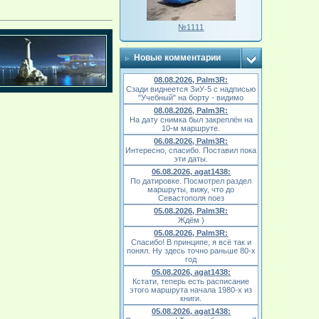
№1111
Новые комментарии
08.08.2026, Palm3R:
Сзади виднеется ЗиУ-5 с надписью
"Учебный" на борту - видимо
08.08.2026, Palm3R:
На дату снимка был закреплён на
10-м маршруте.
06.08.2026, Palm3R:
Интересно, спасибо. Поставил пока
эти даты.
06.08.2026, agat1438:
По датировке. Посмотрел раздел
маршруты, вижу, что до
Севастополя поез
05.08.2026, Palm3R:
Ждём )
05.08.2026, Palm3R:
Спасибо! В принципе, я всё так и
понял. Ну здесь точно раньше 80-х
год
05.08.2026, agat1438:
Кстати, теперь есть расписание
этого маршрута начала 1980-х из
книги.
05.08.2026, agat1438: