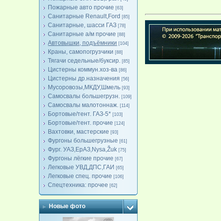
Пожарные авто прочие
[63]
Санитарные Renault,Ford
[85]
Санитарные, шасси ГАЗ
[78]
Санитарные а/м прочие
[88]
Автовышки, подъёмники
[104]
Краны, самопогрузчики
[88]
Тягачи седельные/буксир.
[85]
Цистерны коммун.хоз-ва
[86]
Цистерны др.назначения
[56]
Мусоровозы,МКДУ,Шмель
[93]
Самосвалы большегрузн.
[109]
Самосвалы малотоннаж.
[114]
Бортовые/тент. ГАЗ-5*
[103]
Бортовые/тент. прочие
[124]
Вахтовки, мастерские
[93]
Фургоны большегрузные
[61]
Фург. УАЗ,ЕрАЗ,Nysa,Žuk
[75]
Фургоны лёгкие прочие
[67]
Легковые УВД,ДПС,ГАИ
[65]
Легковые спец. прочие
[106]
Спецтехника: прочее
[62]
Новые фото