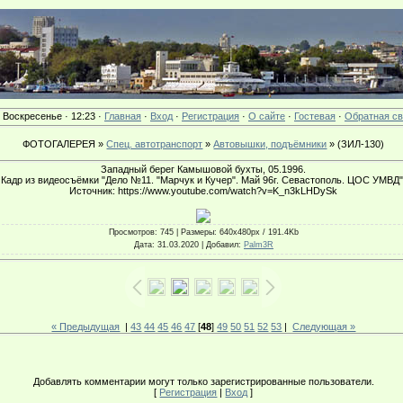
· Воскресенье · 12:23 ·
Главная
·
Вход
·
Регистрация
·
О сайте
·
Гостевая
·
Обратная св
ФОТОГАЛЕРЕЯ »
Спец. автотранспорт
»
Автовышки, подъёмники
» (ЗИЛ-130)
Западный берег Камышовой бухты, 05.1996.
Кадр из видеосъёмки "Дело №11. "Марчук и Кучер". Май 96г. Севастополь. ЦОС УМВД"
Источник: https://www.youtube.com/watch?v=K_n3kLHDySk
Просмотров
: 745 |
Размеры
: 640x480px / 191.4Kb
Дата
: 31.03.2020 |
Добавил
:
Palm3R
« Предыдущая
|
43
44
45
46
47
[
48
]
49
50
51
52
53
|
Следующая »
Добавлять комментарии могут только зарегистрированные пользователи.
[
Регистрация
|
Вход
]