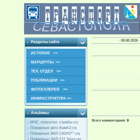
· 09.08.2026 
Разделы сайта
ИСТОРИЯ >>
МАРШРУТЫ >>
ТЕХ. ОТДЕЛ >>
ПУБЛИКАЦИИ >>
ФОТОГАЛЕРЕЯ >>
ИНФРАСТРУКТУРА >>
Альбомы
Всего комментариев
:
0
МЧС, спасател. службы
[62]
Пожарные авто КамАЗ
[56]
Пожарные ЗИЛ-130/43**
[48]
Пожарные ЗИЛ-131,Урал
[48]