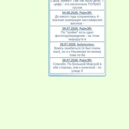
Саша, привет! Там так было дело. 7
цифр - это касательно ТОЛЬКО
грузов
04.08.2026, Palm3R:
До какого года сохранялась 4-
значная нумерация пассажирских
вагонов -
29.07.2026, Palm3R:
По "тройке" есть одно
фотоподтверждение - на этом
маршруте в
29.07.2026, kolotovms:
Боюсь ошибиться (я был очень
мал), но и к Нахимова по-моему
тоже по Бо
28.07.2026, Palm3R:
Спасибо. По Большой Морской в
обе стороны, или к конечной - по
улице Л