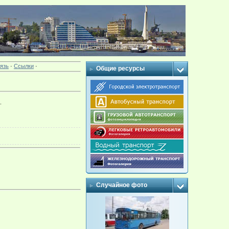
язь
·
Ссылки
·
Общие ресурсы
.
Случайное фото