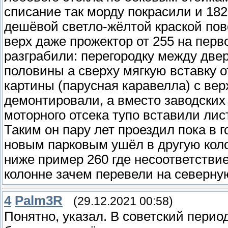
списание так морду покрасили и 18
дешёвой светло-жёлтой краской пов
верх даже прожектор от 255 на перв
разграбили: перегородку между двер
половины а сверху мягкую вставку о
картины (парусная каравелла) с ве
демонтировали, а вместо заводски
моторного отсека тупо вставили лис
Таким он пару лет проездил пока в 
новым парковым ушёл в другую коло
ниже пример 260 где несоответствие
колонне зачем перевели на северн
4
Palm3R
(29.12.2021 00:58)
Понятно, указал. В советский перио