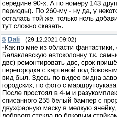
середине 90-х. А по номеру 143 дру
периоды). По 260-му - ну да, у нек
осталась той же, только ноль добав
тут сложно сказать.
5
Dali
(29.12.2021 09:02)
-Как по мне из области фантастики, 
Балаклавскую автоколонну т.к. сам
двс) ремонтировать двс, срок пришё
перегородка с картиной под боковы
вид был. Здесь по видео видна заво
городских, по фото с маршрутоуказа
После простоял в 4-м и разукомплек
списанного 255 белый бампер с пр
двухфарную маску в мелкую ячейку, 
лобового стекла по боковым стойкам