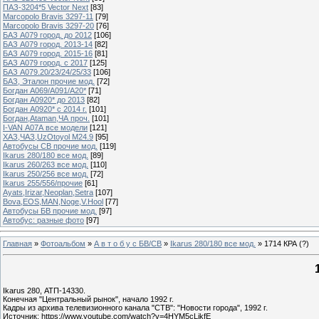
ПАЗ-3204*5 Vector Next
[83]
Marcopolo Bravis 3297-11
[79]
Marcopolo Bravis 3297-20
[76]
БАЗ А079 город. до 2012
[106]
БАЗ А079 город. 2013-14
[82]
БАЗ А079 город. 2015-16
[81]
БАЗ А079 город. с 2017
[125]
БАЗ А079.20/23/24/25/33
[106]
БАЗ, Эталон прочие мод.
[72]
Богдан А069/А091/А20*
[71]
Богдан А0920* до 2013
[82]
Богдан А0920* с 2014 г.
[101]
Богдан,Ataman,ЧА проч.
[101]
I-VAN А07А все модели
[121]
ХАЗ,ЧАЗ,UzOtoyol M24.9
[95]
Автобусы СВ прочие мод.
[119]
Ikarus 280/180 все мод.
[89]
Ikarus 260/263 все мод.
[110]
Ikarus 250/256 все мод.
[72]
Ikarus 255/556/прочие
[61]
Ayats,Irizar,Neoplan,Setra
[107]
Bova,EOS,MAN,Noge,V.Hool
[77]
Автобусы БВ прочие мод.
[97]
Автобус: разные фото
[97]
Главная
»
Фотоальбом
»
А в т о б у с БВ/СВ
»
Ikarus 280/180 все мод.
» 1714 КРА (?)
Ikarus 280, АТП-14330.
Конечная "Центральный рынок", начало 1992 г.
Кадры из архива телевизионного канала "СТВ": "Новости города", 1992 г.
Источник: https://www.youtube.com/watch?v=4HYM5cLikfE