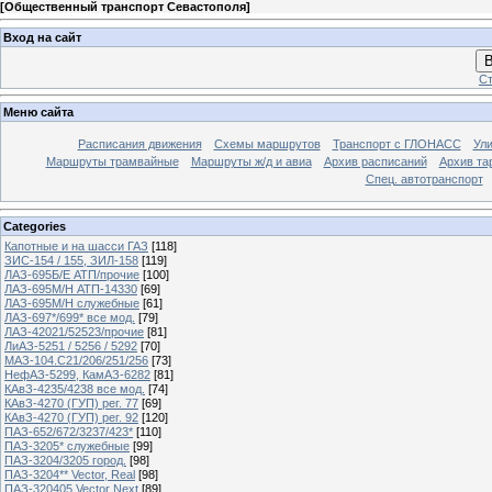
[
Общественный транспорт Севастополя
]
Вход на сайт
В
Ст
Меню сайта
Расписания движения
Схемы маршрутов
Транспорт с ГЛОНАСС
Ул
Маршруты трамвайные
Маршруты ж/д и авиа
Архив расписаний
Архив та
Спец. автотранспорт
Categories
Капотные и на шасси ГАЗ
[118]
ЗИС-154 / 155, ЗИЛ-158
[119]
ЛАЗ-695Б/Е АТП/прочие
[100]
ЛАЗ-695М/Н АТП-14330
[69]
ЛАЗ-695М/Н служебные
[61]
ЛАЗ-697*/699* все мод.
[79]
ЛАЗ-42021/52523/прочие
[81]
ЛиАЗ-5251 / 5256 / 5292
[70]
МАЗ-104.C21/206/251/256
[73]
НефАЗ-5299, КамАЗ-6282
[81]
КАвЗ-4235/4238 все мод.
[74]
КАвЗ-4270 (ГУП) рег. 77
[69]
КАвЗ-4270 (ГУП) рег. 92
[120]
ПАЗ-652/672/3237/423*
[110]
ПАЗ-3205* служебные
[99]
ПАЗ-3204/3205 город.
[98]
ПАЗ-3204** Vector, Real
[98]
ПАЗ-320405 Vector Next
[89]