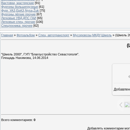
Вахтовки, мастерские
[91]
Фургоны большегрузные
[61]
Фург. УАЗ,ЕрАЗ,Nysa,Žuk
[75]
Фургоны лёгкие прочие
[67]
Легковые УВД,ДПС,ГАИ
[65]
Легковые спец. прочие
[106]
Спецтехника: прочее
[62]
Главная
»
Фотоальбом
»
Спец. автотранспорт
»
Мусоровозы,МКДУ,Шмель
» (Шмель 2
(
"Шмель 2000", ГУП "Благоустройство Севастополя".
Площадь Нахимова, 14.06.2014
Добавлен
1
Всего комментариев
:
0
Добавлять комментарии могу