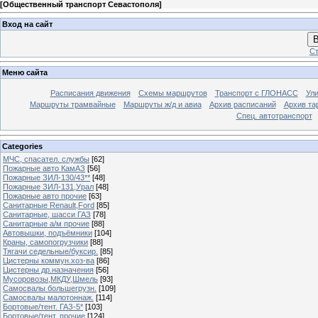
[
Общественный транспорт Севастополя
]
Вход на сайт
В
Ст
Меню сайта
Расписания движения
Схемы маршрутов
Транспорт с ГЛОНАСС
Ул
Маршруты трамвайные
Маршруты ж/д и авиа
Архив расписаний
Архив та
Спец. автотранспорт
Categories
МЧС, спасател. службы
[62]
Пожарные авто КамАЗ
[56]
Пожарные ЗИЛ-130/43**
[48]
Пожарные ЗИЛ-131,Урал
[48]
Пожарные авто прочие
[63]
Санитарные Renault,Ford
[85]
Санитарные, шасси ГАЗ
[78]
Санитарные а/м прочие
[88]
Автовышки, подъёмники
[104]
Краны, самопогрузчики
[88]
Тягачи седельные/буксир.
[85]
Цистерны коммун.хоз-ва
[86]
Цистерны др.назначения
[56]
Мусоровозы,МКДУ,Шмель
[93]
Самосвалы большегрузн.
[109]
Самосвалы малотоннаж.
[114]
Бортовые/тент. ГАЗ-5*
[103]
Бортовые/тент. прочие
[124]