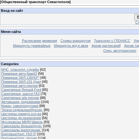
[
Общественный транспорт Севастополя
]
Вход на сайт
В
Ст
Меню сайта
Расписания движения
Схемы маршрутов
Транспорт с ГЛОНАСС
Ул
Маршруты трамвайные
Маршруты ж/д и авиа
Архив расписаний
Архив та
Спец. автотранспорт
Categories
МЧС, спасател. службы
[62]
Пожарные авто КамАЗ
[56]
Пожарные ЗИЛ-130/43**
[48]
Пожарные ЗИЛ-131,Урал
[48]
Пожарные авто прочие
[63]
Санитарные Renault,Ford
[85]
Санитарные, шасси ГАЗ
[78]
Санитарные а/м прочие
[88]
Автовышки, подъёмники
[104]
Краны, самопогрузчики
[88]
Тягачи седельные/буксир.
[85]
Цистерны коммун.хоз-ва
[86]
Цистерны др.назначения
[56]
Мусоровозы,МКДУ,Шмель
[93]
Самосвалы большегрузн.
[109]
Самосвалы малотоннаж.
[114]
Бортовые/тент. ГАЗ-5*
[103]
Бортовые/тент. прочие
[124]