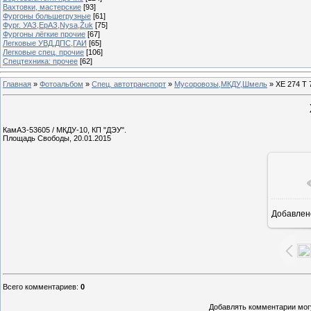
Вахтовки, мастерские
[93]
Фургоны большегрузные
[61]
Фург. УАЗ,ЕрАЗ,Nysa,Žuk
[75]
Фургоны лёгкие прочие
[67]
Легковые УВД,ДПС,ГАИ
[65]
Легковые спец. прочие
[106]
Спецтехника: прочее
[62]
Главная
»
Фотоальбом
»
Спец. автотранспорт
»
Мусоровозы,МКДУ,Шмель
» ХЕ 274 Т 
КамАЗ-53605 / МКДУ-10, КП "ДЭУ".
Площадь Свободы, 20.01.2015
Добавлен
1
Всего комментариев
:
0
Добавлять комментарии могу