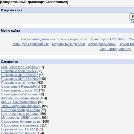
[
Общественный транспорт Севастополя
]
Вход на сайт
В
Ст
Меню сайта
Расписания движения
Схемы маршрутов
Транспорт с ГЛОНАСС
Ул
Маршруты трамвайные
Маршруты ж/д и авиа
Архив расписаний
Архив та
Спец. автотранспорт
Categories
МЧС, спасател. службы
[62]
Пожарные авто КамАЗ
[56]
Пожарные ЗИЛ-130/43**
[48]
Пожарные ЗИЛ-131,Урал
[48]
Пожарные авто прочие
[63]
Санитарные Renault,Ford
[85]
Санитарные, шасси ГАЗ
[78]
Санитарные а/м прочие
[88]
Автовышки, подъёмники
[104]
Краны, самопогрузчики
[88]
Тягачи седельные/буксир.
[85]
Цистерны коммун.хоз-ва
[86]
Цистерны др.назначения
[56]
Мусоровозы,МКДУ,Шмель
[93]
Самосвалы большегрузн.
[109]
Самосвалы малотоннаж.
[114]
Бортовые/тент. ГАЗ-5*
[103]
Бортовые/тент. прочие
[124]