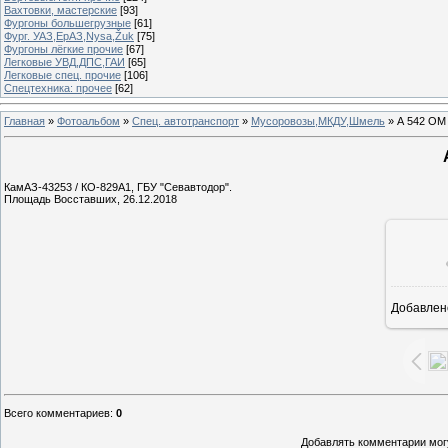
Вахтовки, мастерские
[93]
Фургоны большегрузные
[61]
Фург. УАЗ,ЕрАЗ,Nysa,Žuk
[75]
Фургоны лёгкие прочие
[67]
Легковые УВД,ДПС,ГАИ
[65]
Легковые спец. прочие
[106]
Спецтехника: прочее
[62]
Главная
»
Фотоальбом
»
Спец. автотранспорт
»
Мусоровозы,МКДУ,Шмель
» А 542 ОМ
КамАЗ-43253 / КО-829А1, ГБУ "Севавтодор".
Площадь Восставших, 26.12.2018
Добавлен
1
Всего комментариев
:
0
Добавлять комментарии могу