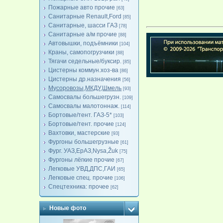
Пожарные авто прочие
[63]
Санитарные Renault,Ford
[85]
Санитарные, шасси ГАЗ
[78]
Санитарные а/м прочие
[88]
Автовышки, подъёмники
[104]
Краны, самопогрузчики
[88]
Тягачи седельные/буксир.
[85]
Цистерны коммун.хоз-ва
[86]
Цистерны др.назначения
[56]
Мусоровозы,МКДУ,Шмель
[93]
Самосвалы большегрузн.
[109]
Самосвалы малотоннаж.
[114]
Бортовые/тент. ГАЗ-5*
[103]
Бортовые/тент. прочие
[124]
Вахтовки, мастерские
[93]
Фургоны большегрузные
[61]
Фург. УАЗ,ЕрАЗ,Nysa,Žuk
[75]
Фургоны лёгкие прочие
[67]
Легковые УВД,ДПС,ГАИ
[65]
Легковые спец. прочие
[106]
Спецтехника: прочее
[62]
Новые фото