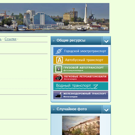
ь
·
Ссылки
·
Общие ресурсы
Случайное фото