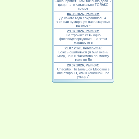
Саша, привет! Там так было дело. 7
цифр - это касательно ТОЛЬКО
грузов
04.08.2026, Palm3R:
До какого года сохранялась 4-
значная нумерация пассажирских
вагонов -
29.07.2026, Palm3R:
По "тройке" есть одно
фотоподтверждение - на этом
маршруте в
29.07.2026, kolotovms:
Боюсь ошибиться (я был очень
мал), но и к Нахимова по-моему
тоже по Бо
28.07.2026, Palm3R:
Спасибо. По Большой Морской в
обе стороны, или к конечной - по
улице Л