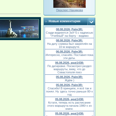
Проспект Нахимова
Новые комментарии
08.08.2026, Palm3R:
Сзади виднеется ЗиУ-5 с надписью
"Учебный" на борту - видимо
08.08.2026, Palm3R:
На дату снимка был закреплён на
10-м маршруте.
06.08.2026, Palm3R:
Интересно, спасибо. Поставил пока
эти даты.
06.08.2026, agat1438:
По датировке. Посмотрел раздел
маршруты, вижу, что до
Севастополя поез
05.08.2026, Palm3R:
Ждём )
05.08.2026, Palm3R:
Спасибо! В принципе, я всё так и
понял. Ну здесь точно раньше 80-х
год
05.08.2026, agat1438:
Кстати, теперь есть расписание
этого маршрута начала 1980-х из
книги.
05.08.2026, agat1438: