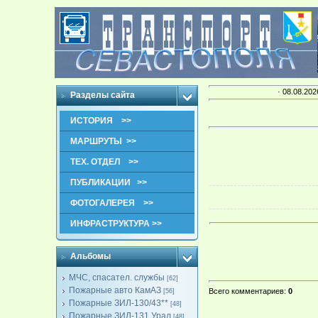
· 08.08.202
Разделы сайта
ИСТОРИЯ >>
МАРШРУТЫ >>
ТЕХ. ОТДЕЛ >>
ПУБЛИКАЦИИ >>
ФОТОГАЛЕРЕЯ >>
ИНФРАСТРУКТУРА >>
Альбомы
МЧС, спасател. службы
[62]
Пожарные авто КамАЗ
Всего комментариев
:
0
[56]
Пожарные ЗИЛ-130/43**
[48]
Пожарные ЗИЛ-131,Урал
[48]