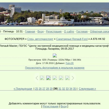
6 · Пятница · 10:31 ·
Главная
·
Вход
·
Регистрация
·
О сайте
·
Гостевая
·
Обратная связ
ФОТОГАЛЕРЕЯ »
Спец. автотранспорт
»
Санитарные Renault,Ford
» А 876 НК 92
Renault Master, ГБУЗС "Центр экстренной медицинской помощи и медицины катастроф"
Площадь Лазарева, 09.05.2017
Просмотров
: 829 |
Размеры
: 1024x768px / 344.6Kb
Дата
: 17.09.2019 |
Добавил
:
Palm3R
Просмотреть фотографию в реальном размере
« Предыдущая
|
25
26
27
28
29
[
30
]
31
32
33
34
35
|
Следующая »
Добавлять комментарии могут только зарегистрированные пользователи.
[
Регистрация
|
Вход
]