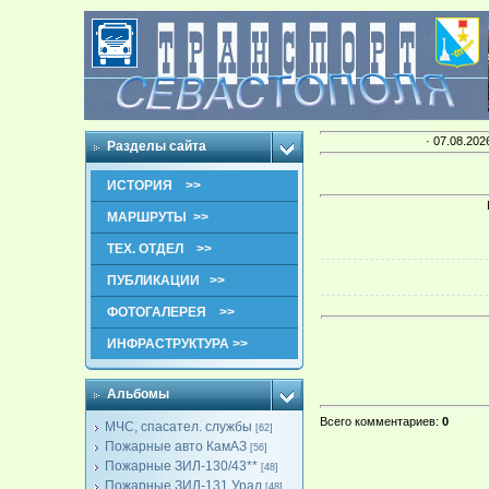
· 07.08.202
Разделы сайта
ИСТОРИЯ >>
МАРШРУТЫ >>
ТЕХ. ОТДЕЛ >>
ПУБЛИКАЦИИ >>
ФОТОГАЛЕРЕЯ >>
ИНФРАСТРУКТУРА >>
Альбомы
Всего комментариев
:
0
МЧС, спасател. службы
[62]
Пожарные авто КамАЗ
[56]
Пожарные ЗИЛ-130/43**
[48]
Пожарные ЗИЛ-131,Урал
[48]