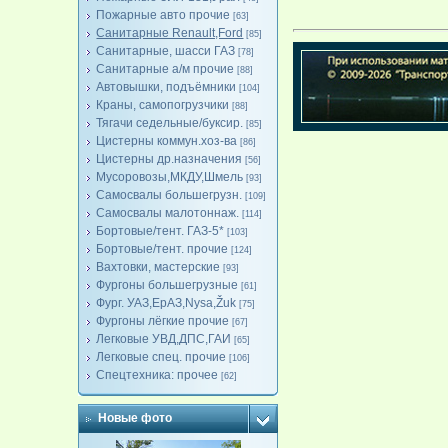
Пожарные авто прочие
[63]
Санитарные Renault,Ford
[85]
Санитарные, шасси ГАЗ
[78]
Санитарные а/м прочие
[88]
Автовышки, подъёмники
[104]
Краны, самопогрузчики
[88]
Тягачи седельные/буксир.
[85]
Цистерны коммун.хоз-ва
[86]
Цистерны др.назначения
[56]
Мусоровозы,МКДУ,Шмель
[93]
Самосвалы большегрузн.
[109]
Самосвалы малотоннаж.
[114]
Бортовые/тент. ГАЗ-5*
[103]
Бортовые/тент. прочие
[124]
Вахтовки, мастерские
[93]
Фургоны большегрузные
[61]
Фург. УАЗ,ЕрАЗ,Nysa,Žuk
[75]
Фургоны лёгкие прочие
[67]
Легковые УВД,ДПС,ГАИ
[65]
Легковые спец. прочие
[106]
Спецтехника: прочее
[62]
Новые фото