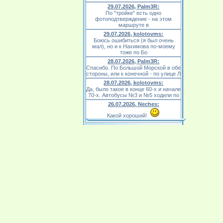
29.07.2026, Palm3R:
По "тройке" есть одно
фотоподтверждение - на этом
маршруте в
29.07.2026, kolotovms:
Боюсь ошибиться (я был очень
мал), но и к Нахимова по-моему
тоже по Бо
28.07.2026, Palm3R:
Спасибо. По Большой Морской в обе
стороны, или к конечной - по улице Л
28.07.2026, kolotovms:
Да, было такое в конце 60-х и начале
70-х. Автобусы №3 и №5 ходили по
26.07.2026, Neches:
Какой хороший!