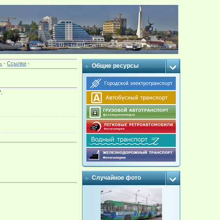
ь
·
Ссылки
·
Общие ресурсы
.
Случайное фото