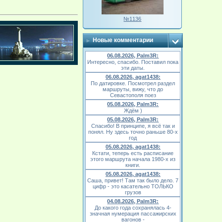
№1136
Новые комментарии
06.08.2026, Palm3R:
Интересно, спасибо. Поставил пока
эти даты.
06.08.2026, agat1438:
По датировке. Посмотрел раздел
маршруты, вижу, что до
Севастополя поез
05.08.2026, Palm3R:
Ждём )
05.08.2026, Palm3R:
Спасибо! В принципе, я всё так и
понял. Ну здесь точно раньше 80-х
год
05.08.2026, agat1438:
Кстати, теперь есть расписание
этого маршрута начала 1980-х из
книги.
05.08.2026, agat1438:
Саша, привет! Там так было дело. 7
цифр - это касательно ТОЛЬКО
грузов
04.08.2026, Palm3R:
До какого года сохранялась 4-
значная нумерация пассажирских
вагонов -