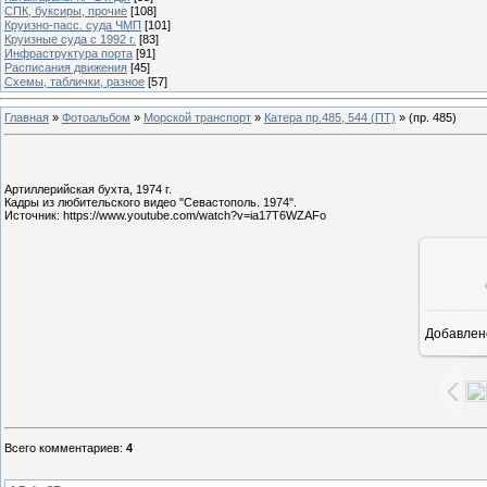
СПК, буксиры, прочие
[108]
Круизно-пасс. суда ЧМП
[101]
Круизные суда с 1992 г.
[83]
Инфраструктура порта
[91]
Расписания движения
[45]
Схемы, таблички, разное
[57]
Главная
»
Фотоальбом
»
Морской транспорт
»
Катера пр.485, 544 (ПТ)
» (пр. 485)
Артиллерийская бухта, 1974 г.
Кадры из любительского видео "Севастополь. 1974".
Источник: https://www.youtube.com/watch?v=ia17T6WZAFo
Добавлен
6
Всего комментариев
:
4