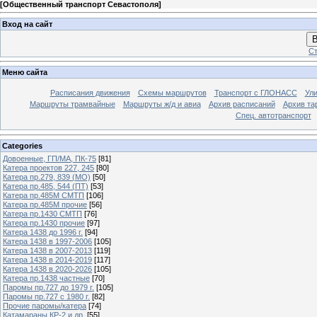
[
Общественный транспорт Севастополя
]
Вход на сайт
В
Ст
Меню сайта
Расписания движения
Схемы маршрутов
Транспорт с ГЛОНАСС
Ул
Маршруты трамвайные
Маршруты ж/д и авиа
Архив расписаний
Архив та
Спец. автотранспорт
Categories
Довоенные, ГП/МА, ПК-75
[81]
Катера проектов 227, 245
[80]
Катера пр.279, 839 (МО)
[50]
Катера пр.485, 544 (ПТ)
[53]
Катера пр.485М СМТП
[106]
Катера пр.485М прочие
[56]
Катера пр.1430 СМТП
[76]
Катера пр.1430 прочие
[97]
Катера 1438 до 1996 г.
[94]
Катера 1438 в 1997-2006
[105]
Катера 1438 в 2007-2013
[119]
Катера 1438 в 2014-2019
[117]
Катера 1438 в 2020-2026
[105]
Катера пр.1438 частные
[70]
Паромы пр.727 до 1979 г.
[105]
Паромы пр.727 с 1980 г.
[82]
Прочие паромы/катера
[74]
Катамараны КР-2 и др.
[55]