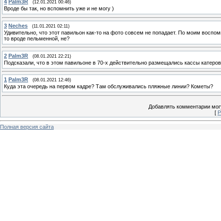
4
Palm3R
(12.01.2021 00:46)
Вроде бы так, но вспомнить уже и не могу )
3
Neches
(11.01.2021 02:11)
Удивительно, что этот павильон как-то на фото совсем не попадает. По моим воспо
то вроде пельменной, не?
2
Palm3R
(08.01.2021 22:21)
Подсказали, что в этом павильоне в 70-х действительно размещались кассы катеро
1
Palm3R
(08.01.2021 12:46)
Куда эта очередь на первом кадре? Там обслуживались пляжные линии? Кометы?
Добавлять комментарии могу
[
Р
Полная версия сайта