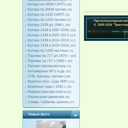
Катера пр.485М СМТП
[106]
Катера пр.485М прочие
[56]
Катера пр.1430 СМТП
[76]
Катера пр.1430 прочие
[97]
Катера 1438 до 1996 г.
[94]
Катера 1438 в 1997-2006
[105]
Катера 1438 в 2007-2013
[119]
Катера 1438 в 2014-2019
[117]
Катера 1438 в 2020-2026
[105]
Катера пр.1438 частные
[70]
Паромы пр.727 до 1979 г.
[105]
Паромы пр.727 с 1980 г.
[82]
Прочие паромы/катера
[74]
Катамараны КР-2 и др.
[55]
СПК, буксиры, прочие
[108]
Круизно-пасс. суда ЧМП
[101]
Круизные суда с 1992 г.
[83]
Инфраструктура порта
[91]
Расписания движения
[45]
Схемы, таблички, разное
[57]
Новые фото