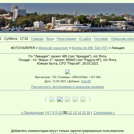
6 · Суббота · 17:32 ·
Главная
·
Вход
·
Регистрация
·
О сайте
·
Гостевая
·
Обратная связ
ФОТОГАЛЕРЕЯ »
Морской транспорт
»
Катера пр.485, 544 (ПТ)
» Ливадия
Т/х "Ливадия": проект 485 (тип "Аркадия"), п/п Ялта.
Позади - т/х "Форос-1": проект 485М3 (тип "Радуга-М"), п/п Ялта.
Южная бухта, СРЗ "Персей", 28.03.2021
Просмотров
: 732 |
Размеры
: 1365x1024px / 427.0Kb
Дата
: 13.05.2021 |
Добавил
:
Palm3R
Просмотреть фотографию в реальном размере
« Предыдущая
|
6
7
8
9
10
[
11
]
12
13
14
15
16
|
Следующая »
Добавлять комментарии могут только зарегистрированные пользователи.