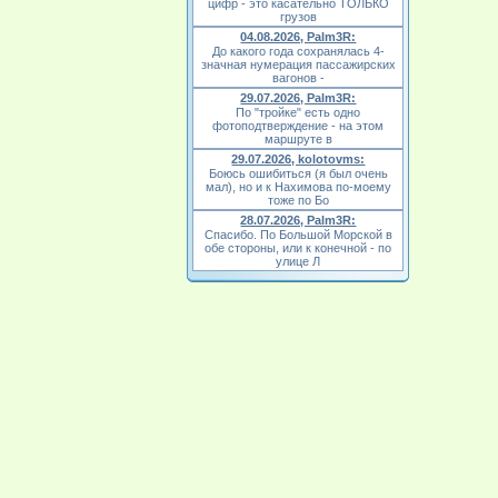
цифр - это касательно ТОЛЬКО
грузов
04.08.2026, Palm3R:
До какого года сохранялась 4-
значная нумерация пассажирских
вагонов -
29.07.2026, Palm3R:
По "тройке" есть одно
фотоподтверждение - на этом
маршруте в
29.07.2026, kolotovms:
Боюсь ошибиться (я был очень
мал), но и к Нахимова по-моему
тоже по Бо
28.07.2026, Palm3R:
Спасибо. По Большой Морской в
обе стороны, или к конечной - по
улице Л