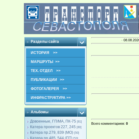
· 08.08.202
Разделы сайта
ИСТОРИЯ >>
МАРШРУТЫ >>
ТЕХ. ОТДЕЛ >>
ПУБЛИКАЦИИ >>
ФОТОГАЛЕРЕЯ >>
ИНФРАСТРУКТУРА >>
Альбомы
Довоенные, ГП/МА, ПК-75
[81]
Всего комментариев
:
0
Катера проектов 227, 245
[80]
Катера пр.279, 839 (МО)
[50]
Катера пр.485, 544 (ПТ)
[53]