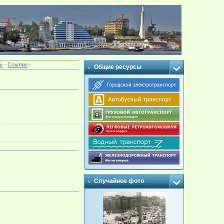
ь
·
Ссылки
·
Общие ресурсы
Случайное фото