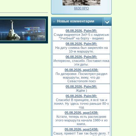
6630 КРО
Новые комментарии
08.08.2026, Palm3R:
Сзади виднеется ЗиУ-5 с надписью
"Учебный" на борту - видимо
08.08.2026, Palm3R:
На дату снимка был закреплён на
10-м маршруте.
06.08.2026, Palm3R:
Интересно, спасибо. Поставил пока
эти даты.
06.08.2026, agat1438:
По датировке. Посмотрел раздел
маршруты, вижу, что до
Севастополя поез
05.08.2026, Palm3R:
Ждём )
05.08.2026, Palm3R:
Спасибо! В принципе, я всё так и
понял. Ну здесь точно раньше 80-х
год
05.08.2026, agat1438:
Кстати, теперь есть расписание
этого маршрута начала 1980-х из
книги.
05.08.2026, agat1438:
Саша, привет! Там так было дело. 7