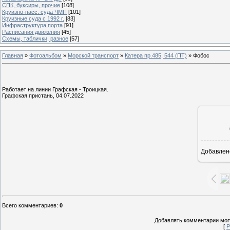
СПК, буксиры, прочие
[108]
Круизно-пасс. суда ЧМП
[101]
Круизные суда с 1992 г.
[83]
Инфраструктура порта
[91]
Расписания движения
[45]
Схемы, таблички, разное
[57]
Главная
»
Фотоальбом
»
Морской транспорт
»
Катера пр.485, 544 (ПТ)
» Фобос
Работает на линии Графская - Троицкая.
Графская пристань, 04.07.2022
Добавлен
13
Всего комментариев
:
0
Добавлять комментарии могу
[
Р