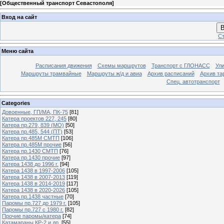
[
Общественный транспорт Севастополя
]
Вход на сайт
В
Ст
Меню сайта
Расписания движения
Схемы маршрутов
Транспорт с ГЛОНАСС
Ул
Маршруты трамвайные
Маршруты ж/д и авиа
Архив расписаний
Архив та
Спец. автотранспорт
Categories
Довоенные, ГП/МА, ПК-75
[81]
Катера проектов 227, 245
[80]
Катера пр.279, 839 (МО)
[50]
Катера пр.485, 544 (ПТ)
[53]
Катера пр.485М СМТП
[106]
Катера пр.485М прочие
[56]
Катера пр.1430 СМТП
[76]
Катера пр.1430 прочие
[97]
Катера 1438 до 1996 г.
[94]
Катера 1438 в 1997-2006
[105]
Катера 1438 в 2007-2013
[119]
Катера 1438 в 2014-2019
[117]
Катера 1438 в 2020-2026
[105]
Катера пр.1438 частные
[70]
Паромы пр.727 до 1979 г.
[105]
Паромы пр.727 с 1980 г.
[82]
Прочие паромы/катера
[74]
Катамараны КР-2 и др.
[55]