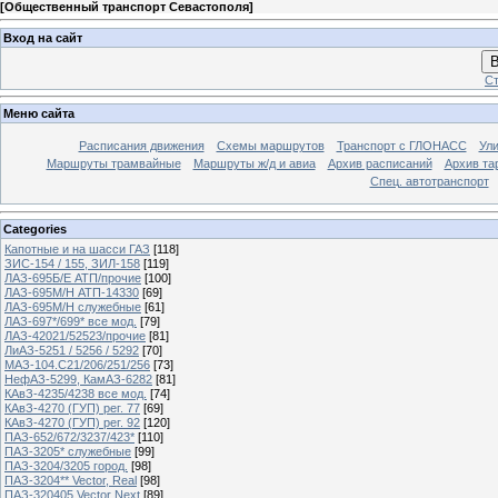
[
Общественный транспорт Севастополя
]
Вход на сайт
В
Ст
Меню сайта
Расписания движения
Схемы маршрутов
Транспорт с ГЛОНАСС
Ул
Маршруты трамвайные
Маршруты ж/д и авиа
Архив расписаний
Архив та
Спец. автотранспорт
Categories
Капотные и на шасси ГАЗ
[118]
ЗИС-154 / 155, ЗИЛ-158
[119]
ЛАЗ-695Б/Е АТП/прочие
[100]
ЛАЗ-695М/Н АТП-14330
[69]
ЛАЗ-695М/Н служебные
[61]
ЛАЗ-697*/699* все мод.
[79]
ЛАЗ-42021/52523/прочие
[81]
ЛиАЗ-5251 / 5256 / 5292
[70]
МАЗ-104.C21/206/251/256
[73]
НефАЗ-5299, КамАЗ-6282
[81]
КАвЗ-4235/4238 все мод.
[74]
КАвЗ-4270 (ГУП) рег. 77
[69]
КАвЗ-4270 (ГУП) рег. 92
[120]
ПАЗ-652/672/3237/423*
[110]
ПАЗ-3205* служебные
[99]
ПАЗ-3204/3205 город.
[98]
ПАЗ-3204** Vector, Real
[98]
ПАЗ-320405 Vector Next
[89]