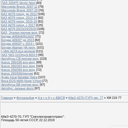
ПАЗ-3204*5 Vector Next
[83]
Marcopolo Bravis 3297-11
[79]
Marcopolo Bravis 3297-20
[76]
БАЗ А079 город. до 2012
[106]
БАЗ А079 город. 2013-14
[82]
БАЗ А079 город. 2015-16
[81]
БАЗ А079 город. с 2017
[125]
БАЗ А079.20/23/24/25/33
[106]
БАЗ, Эталон прочие мод.
[72]
Богдан А069/А091/А20*
[71]
Богдан А0920* до 2013
[82]
Богдан А0920* с 2014 г.
[101]
Богдан,Ataman,ЧА проч.
[101]
I-VAN А07А все модели
[121]
ХАЗ,ЧАЗ,UzOtoyol M24.9
[95]
Автобусы СВ прочие мод.
[119]
Ikarus 280/180 все мод.
[89]
Ikarus 260/263 все мод.
[110]
Ikarus 250/256 все мод.
[72]
Ikarus 255/556/прочие
[61]
Ayats,Irizar,Neoplan,Setra
[107]
Bova,EOS,MAN,Noge,V.Hool
[77]
Автобусы БВ прочие мод.
[97]
Автобус: разные фото
[97]
Главная
»
Фотоальбом
»
А в т о б у с БВ/СВ
»
КАвЗ-4270 (ГУП) рег. 77
» ХМ 216 77
КАвЗ-4270-70, ГУП "Севэлектроавтотранс".
Площадь 50-летия СССР, 22.12.2019