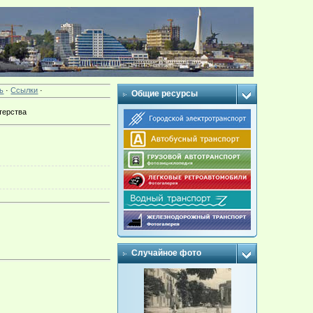
ь
·
Ссылки
·
Общие ресурсы
терства
Случайное фото