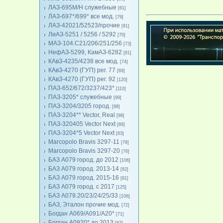
ЛАЗ-695М/Н служебные
[61]
ЛАЗ-697*/699* все мод.
[79]
ЛАЗ-42021/52523/прочие
[81]
ЛиАЗ-5251 / 5256 / 5292
[70]
МАЗ-104.C21/206/251/256
[73]
НефАЗ-5299, КамАЗ-6282
[81]
КАвЗ-4235/4238 все мод.
[74]
КАвЗ-4270 (ГУП) рег. 77
[69]
КАвЗ-4270 (ГУП) рег. 92
[120]
ПАЗ-652/672/3237/423*
[110]
ПАЗ-3205* служебные
[99]
ПАЗ-3204/3205 город.
[98]
ПАЗ-3204** Vector, Real
[98]
ПАЗ-320405 Vector Next
[89]
ПАЗ-3204*5 Vector Next
[83]
Marcopolo Bravis 3297-11
[79]
Marcopolo Bravis 3297-20
[76]
БАЗ А079 город. до 2012
[106]
БАЗ А079 город. 2013-14
[82]
БАЗ А079 город. 2015-16
[81]
БАЗ А079 город. с 2017
[125]
БАЗ А079.20/23/24/25/33
[106]
БАЗ, Эталон прочие мод.
[72]
Богдан А069/А091/А20*
[71]
Богдан А0920* до 2013