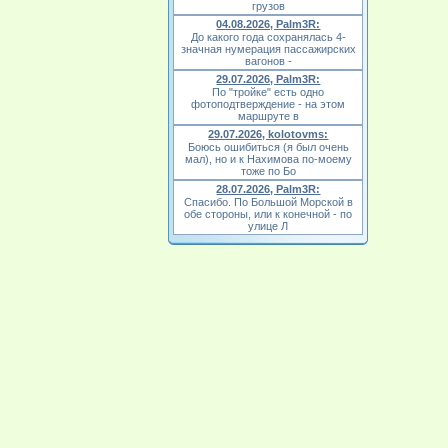
грузов
04.08.2026, Palm3R:
До какого года сохранялась 4-
значная нумерация пассажирских
вагонов -
29.07.2026, Palm3R:
По "тройке" есть одно
фотоподтверждение - на этом
маршруте в
29.07.2026, kolotovms:
Боюсь ошибиться (я был очень
мал), но и к Нахимова по-моему
тоже по Бо
28.07.2026, Palm3R:
Спасибо. По Большой Морской в
обе стороны, или к конечной - по
улице Л