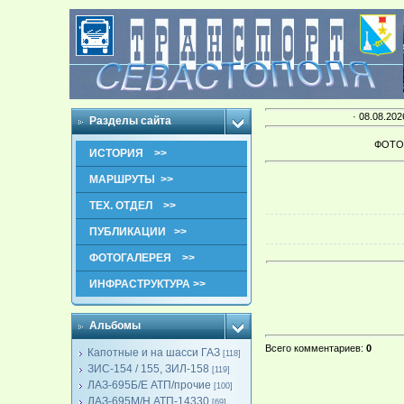
· 08.08.202
Разделы сайта
ФОТО
ИСТОРИЯ >>
МАРШРУТЫ >>
ТЕХ. ОТДЕЛ >>
ПУБЛИКАЦИИ >>
ФОТОГАЛЕРЕЯ >>
ИНФРАСТРУКТУРА >>
Альбомы
Всего комментариев
:
0
Капотные и на шасси ГАЗ
[118]
ЗИС-154 / 155, ЗИЛ-158
[119]
ЛАЗ-695Б/Е АТП/прочие
[100]
ЛАЗ-695М/Н АТП-14330
[69]