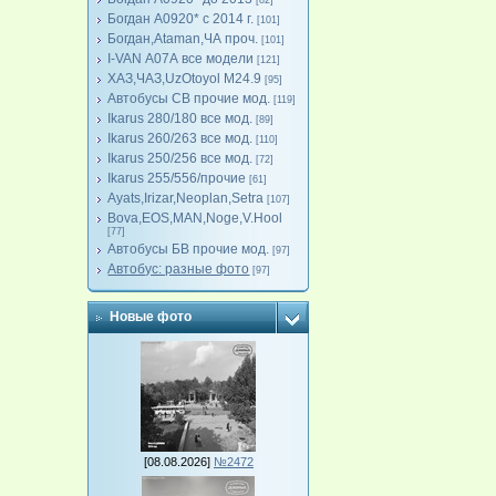
[82]
Богдан А0920* с 2014 г.
[101]
Богдан,Ataman,ЧА проч.
[101]
I-VAN А07А все модели
[121]
ХАЗ,ЧАЗ,UzOtoyol M24.9
[95]
Автобусы СВ прочие мод.
[119]
Ikarus 280/180 все мод.
[89]
Ikarus 260/263 все мод.
[110]
Ikarus 250/256 все мод.
[72]
Ikarus 255/556/прочие
[61]
Ayats,Irizar,Neoplan,Setra
[107]
Bova,EOS,MAN,Noge,V.Hool
[77]
Автобусы БВ прочие мод.
[97]
Автобус: разные фото
[97]
Новые фото
[08.08.2026]
№2472