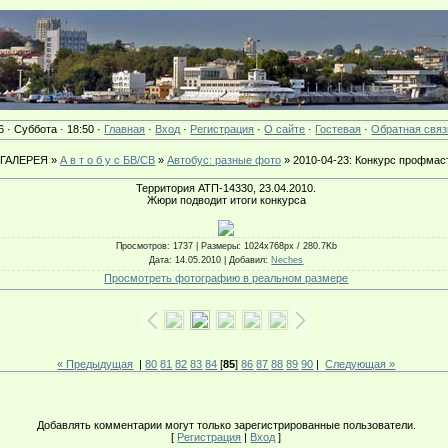
6 · Суббота · 18:50 ·
Главная
·
Вход
·
Регистрация
·
О сайте
·
Гостевая
·
Обратная связ
ГАЛЕРЕЯ »
А в т о б у с БВ/СВ
»
Автобус: разные фото
» 2010-04-23: Конкурс профмас
Территория АТП-14330, 23.04.2010.
Жюри подводит итоги конкурса
Просмотров
: 1737 |
Размеры
: 1024x768px / 280.7Kb
Дата
: 14.05.2010 |
Добавил
:
Neches
Просмотреть фотографию в реальном размере
« Предыдущая
|
80
81
82
83
84
[
85
]
86
87
88
89
90
|
Следующая »
Добавлять комментарии могут только зарегистрированные пользователи.
[
Регистрация
|
Вход
]