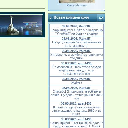
Улица Ленина
Новые комментарии
08.08.2026, Palm3R:
Сзади виднеется ЗиУ-5 с надписью
"Учебный" на борту - видимо
08.08.2026, Palm3R:
На дату снимка был закреплён на
10-м маршруте.
06.08.2026, Palm3R:
Интересно, спасибо. Поставил пока
эти даты.
06.08.2026, agat1438:
По датировке. Посмотрел раздел
маршруты, вижу, что до
Севастополя поез
05.08.2026, Palm3R:
Ждём )
05.08.2026, Palm3R:
Спасибо! В принципе, я всё так и
понял. Ну здесь точно раньше 80-х
год
05.08.2026, agat1438:
Кстати, теперь есть расписание
этого маршрута начала 1980-х из
книги.
05.08.2026, agat1438:
Саша, привет! Там так было дело. 7
цифр - это касательно ТОЛЬКО