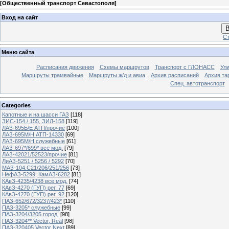
[
Общественный транспорт Севастополя
]
Вход на сайт
В
Ст
Меню сайта
Расписания движения
Схемы маршрутов
Транспорт с ГЛОНАСС
Ул
Маршруты трамвайные
Маршруты ж/д и авиа
Архив расписаний
Архив та
Спец. автотранспорт
Categories
Капотные и на шасси ГАЗ
[118]
ЗИС-154 / 155, ЗИЛ-158
[119]
ЛАЗ-695Б/Е АТП/прочие
[100]
ЛАЗ-695М/Н АТП-14330
[69]
ЛАЗ-695М/Н служебные
[61]
ЛАЗ-697*/699* все мод.
[79]
ЛАЗ-42021/52523/прочие
[81]
ЛиАЗ-5251 / 5256 / 5292
[70]
МАЗ-104.C21/206/251/256
[73]
НефАЗ-5299, КамАЗ-6282
[81]
КАвЗ-4235/4238 все мод.
[74]
КАвЗ-4270 (ГУП) рег. 77
[69]
КАвЗ-4270 (ГУП) рег. 92
[120]
ПАЗ-652/672/3237/423*
[110]
ПАЗ-3205* служебные
[99]
ПАЗ-3204/3205 город.
[98]
ПАЗ-3204** Vector, Real
[98]
ПАЗ-320405 Vector Next
[89]