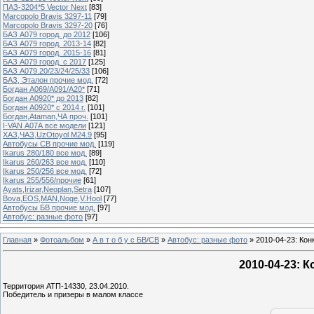
ПАЗ-3204*5 Vector Next
[83]
Marcopolo Bravis 3297-11
[79]
Marcopolo Bravis 3297-20
[76]
БАЗ А079 город. до 2012
[106]
БАЗ А079 город. 2013-14
[82]
БАЗ А079 город. 2015-16
[81]
БАЗ А079 город. с 2017
[125]
БАЗ А079.20/23/24/25/33
[106]
БАЗ, Эталон прочие мод.
[72]
Богдан А069/А091/А20*
[71]
Богдан А0920* до 2013
[82]
Богдан А0920* с 2014 г.
[101]
Богдан,Ataman,ЧА проч.
[101]
I-VAN А07А все модели
[121]
ХАЗ,ЧАЗ,UzOtoyol M24.9
[95]
Автобусы СВ прочие мод.
[119]
Ikarus 280/180 все мод.
[89]
Ikarus 260/263 все мод.
[110]
Ikarus 250/256 все мод.
[72]
Ikarus 255/556/прочие
[61]
Ayats,Irizar,Neoplan,Setra
[107]
Bova,EOS,MAN,Noge,V.Hool
[77]
Автобусы БВ прочие мод.
[97]
Автобус: разные фото
[97]
Главная
»
Фотоальбом
»
А в т о б у с БВ/СВ
»
Автобус: разные фото
» 2010-04-23: Ко
2010-04-23: 
Территория АТП-14330, 23.04.2010.
Победитель и призеры в малом классе