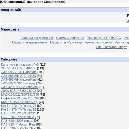
[
Общественный транспорт Севастополя
]
Вход на сайт
В
Ст
Меню сайта
Расписания движения
Схемы маршрутов
Транспорт с ГЛОНАСС
Ул
Маршруты трамвайные
Маршруты ж/д и авиа
Архив расписаний
Архив та
Спец. автотранспорт
Categories
Капотные и на шасси ГАЗ
[118]
ЗИС-154 / 155, ЗИЛ-158
[119]
ЛАЗ-695Б/Е АТП/прочие
[100]
ЛАЗ-695М/Н АТП-14330
[69]
ЛАЗ-695М/Н служебные
[61]
ЛАЗ-697*/699* все мод.
[79]
ЛАЗ-42021/52523/прочие
[81]
ЛиАЗ-5251 / 5256 / 5292
[70]
МАЗ-104.C21/206/251/256
[73]
НефАЗ-5299, КамАЗ-6282
[81]
КАвЗ-4235/4238 все мод.
[74]
КАвЗ-4270 (ГУП) рег. 77
[69]
КАвЗ-4270 (ГУП) рег. 92
[120]
ПАЗ-652/672/3237/423*
[110]
ПАЗ-3205* служебные
[99]
ПАЗ-3204/3205 город.
[98]
ПАЗ-3204** Vector, Real
[98]
ПАЗ-320405 Vector Next
[89]