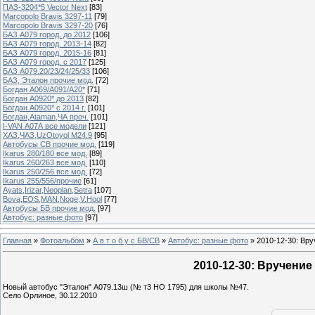
ПАЗ-3204*5 Vector Next
[83]
Marcopolo Bravis 3297-11
[79]
Marcopolo Bravis 3297-20
[76]
БАЗ А079 город. до 2012
[106]
БАЗ А079 город. 2013-14
[82]
БАЗ А079 город. 2015-16
[81]
БАЗ А079 город. с 2017
[125]
БАЗ А079.20/23/24/25/33
[106]
БАЗ, Эталон прочие мод.
[72]
Богдан А069/А091/А20*
[71]
Богдан А0920* до 2013
[82]
Богдан А0920* с 2014 г.
[101]
Богдан,Ataman,ЧА проч.
[101]
I-VAN А07А все модели
[121]
ХАЗ,ЧАЗ,UzOtoyol M24.9
[95]
Автобусы СВ прочие мод.
[119]
Ikarus 280/180 все мод.
[89]
Ikarus 260/263 все мод.
[110]
Ikarus 250/256 все мод.
[72]
Ikarus 255/556/прочие
[61]
Ayats,Irizar,Neoplan,Setra
[107]
Bova,EOS,MAN,Noge,V.Hool
[77]
Автобусы БВ прочие мод.
[97]
Автобус: разные фото
[97]
Главная
»
Фотоальбом
»
А в т о б у с БВ/СВ
»
Автобус: разные фото
» 2010-12-30: Вру
2010-12-30: Вручение
Новый автобус "Эталон" А079.13ш (№ т3 НО 1795) для школы №47.
Село Орлиное, 30.12.2010