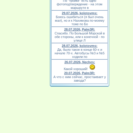
По "тройке" есть одно
фотоподтверждение - на этом
маршруте в
29.07.2026, kolotovms:
Боюсь ошибиться (я был очень
мал), но и к Нахимова по-моему
тоже по Бо
28.07.2026, Palm3R:
Спасибо. По Большой Морской в
обе стороны, или к конечной - по
улице Л
28.07.2026, kolotovms:
Да, было такое в конце 60-х и
начале 70-х. Автобусы №3 и №5
ходили по
26.07.2026, Neches:
Какой хороший!
20.07.2026, Palm3R:
А что с ним сейчас, простаивает у
завода?