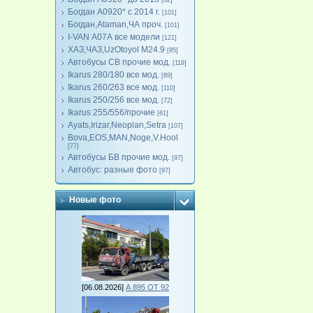
[82]
Богдан А0920* с 2014 г.
[101]
Богдан,Ataman,ЧА проч.
[101]
I-VAN А07А все модели
[121]
ХАЗ,ЧАЗ,UzOtoyol M24.9
[95]
Автобусы СВ прочие мод.
[119]
Ikarus 280/180 все мод.
[89]
Ikarus 260/263 все мод.
[110]
Ikarus 250/256 все мод.
[72]
Ikarus 255/556/прочие
[61]
Ayats,Irizar,Neoplan,Setra
[107]
Bova,EOS,MAN,Noge,V.Hool
[77]
Автобусы БВ прочие мод.
[97]
Автобус: разные фото
[97]
Новые фото
[06.08.2026]
А 895 ОТ 92