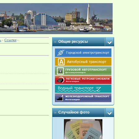
ь
·
Ссылки
·
Общие ресурсы
Случайное фото