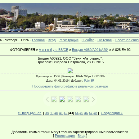
6 · Четверг · 17:26 ·
Главная
·
Вход
·
Регистрация
·
О сайте
·
Гостевая
·
Обратная связ
ФОТОГАЛЕРЕЯ »
А в т о б у с БВ/СВ
»
Богдан А069/А091/А20*
» А 028 ЕА 92
Богдан А06921, ООО "Зенит-Автотранс".
Проспект Генерала Острякова, 28.12.2015
Просмотров
: 1586 |
Размеры
: 1024x768px / 422.0Kb
Дата
: 04.01.2016 |
Добавил
:
Palm3R
Просмотреть фотографию в реальном размере
« Предыдущая
|
38
39
40
41
42
[
43
]
44
45
46
47
48
|
Следующая »
Добавлять комментарии могут только зарегистрированные пользователи.
[
Регистрация
|
Вход
]