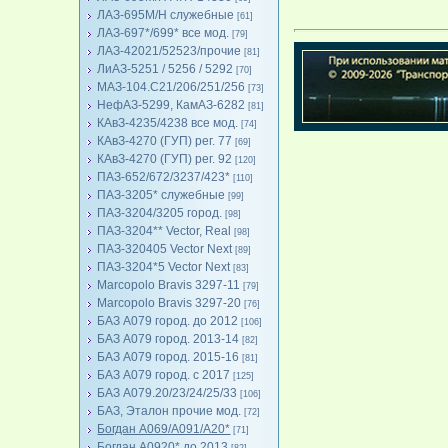
ЛАЗ-695М/Н служебные
[61]
ЛАЗ-697*/699* все мод.
[79]
ЛАЗ-42021/52523/прочие
[81]
ЛиАЗ-5251 / 5256 / 5292
[70]
МАЗ-104.C21/206/251/256
[73]
НефАЗ-5299, КамАЗ-6282
[81]
КАвЗ-4235/4238 все мод.
[74]
КАвЗ-4270 (ГУП) рег. 77
[69]
КАвЗ-4270 (ГУП) рег. 92
[120]
ПАЗ-652/672/3237/423*
[110]
ПАЗ-3205* служебные
[99]
ПАЗ-3204/3205 город.
[98]
ПАЗ-3204** Vector, Real
[98]
ПАЗ-320405 Vector Next
[89]
ПАЗ-3204*5 Vector Next
[83]
Marcopolo Bravis 3297-11
[79]
Marcopolo Bravis 3297-20
[76]
БАЗ А079 город. до 2012
[106]
БАЗ А079 город. 2013-14
[82]
БАЗ А079 город. 2015-16
[81]
БАЗ А079 город. с 2017
[125]
БАЗ А079.20/23/24/25/33
[106]
БАЗ, Эталон прочие мод.
[72]
Богдан А069/А091/А20*
[71]
Богдан А0920* до 2013