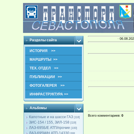
· 06.08.202
Разделы сайта
ИСТОРИЯ >>
МАРШРУТЫ >>
ТЕХ. ОТДЕЛ >>
ПУБЛИКАЦИИ >>
ФОТОГАЛЕРЕЯ >>
ИНФРАСТРУКТУРА >>
Альбомы
Всего комментариев
:
0
Капотные и на шасси ГАЗ
[118]
ЗИС-154 / 155, ЗИЛ-158
[119]
ЛАЗ-695Б/Е АТП/прочие
[100]
ЛАЗ-695М/Н АТП-14330
[69]