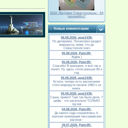
2010: Листовки 'Севастопольцы - ЗА
троллейбус!'
Новые комментарии
06.08.2026, agat1438:
По датировке. Посмотрел раздел
маршруты, вижу, что до
Севастополя поез
05.08.2026, Palm3R:
Ждём )
05.08.2026, Palm3R:
Спасибо! В принципе, я всё так и
понял. Ну здесь точно раньше 80-х
год
05.08.2026, agat1438:
Кстати, теперь есть расписание
этого маршрута начала 1980-х из
книги.
05.08.2026, agat1438:
Саша, привет! Там так было дело. 7
цифр - это касательно ТОЛЬКО
грузов
04.08.2026, Palm3R:
До какого года сохранялась 4-
значная нумерация пассажирских
вагонов -
29.07.2026, Palm3R: