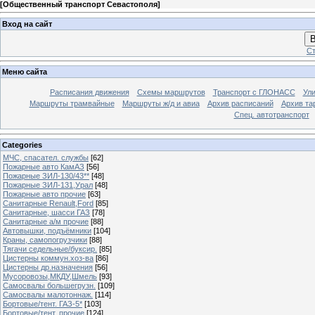
[
Общественный транспорт Севастополя
]
Вход на сайт
В
Ст
Меню сайта
Расписания движения
Схемы маршрутов
Транспорт с ГЛОНАСС
Ул
Маршруты трамвайные
Маршруты ж/д и авиа
Архив расписаний
Архив та
Спец. автотранспорт
Categories
МЧС, спасател. службы
[62]
Пожарные авто КамАЗ
[56]
Пожарные ЗИЛ-130/43**
[48]
Пожарные ЗИЛ-131,Урал
[48]
Пожарные авто прочие
[63]
Санитарные Renault,Ford
[85]
Санитарные, шасси ГАЗ
[78]
Санитарные а/м прочие
[88]
Автовышки, подъёмники
[104]
Краны, самопогрузчики
[88]
Тягачи седельные/буксир.
[85]
Цистерны коммун.хоз-ва
[86]
Цистерны др.назначения
[56]
Мусоровозы,МКДУ,Шмель
[93]
Самосвалы большегрузн.
[109]
Самосвалы малотоннаж.
[114]
Бортовые/тент. ГАЗ-5*
[103]
Бортовые/тент. прочие
[124]