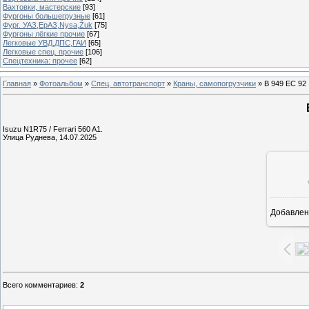
Вахтовки, мастерские
[93]
Фургоны большегрузные
[61]
Фург. УАЗ,ЕрАЗ,Nysa,Žuk
[75]
Фургоны лёгкие прочие
[67]
Легковые УВД,ДПС,ГАИ
[65]
Легковые спец. прочие
[106]
Спецтехника: прочее
[62]
Главная
»
Фотоальбом
»
Спец. автотранспорт
»
Краны, самопогрузчики
» В 949 ЕС 92
Isuzu N1R75 / Ferrari 560 A1.
Улица Руднева, 14.07.2025
Добавлен
1
Всего комментариев
:
2