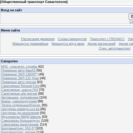
[
Общественный транспорт Севастополя
]
Вход на сайт
В
Ст
Меню сайта
Расписания движения
Схемы маршрутов
Транспорт с ГЛОНАСС
Ул
Маршруты трамвайные
Маршруты ж/д и авиа
Архив расписаний
Архив та
Спец. автотранспорт
Categories
МЧС, спасател. службы
[62]
Пожарные авто КамАЗ
[56]
Пожарные ЗИЛ-130/43**
[48]
Пожарные ЗИЛ-131,Урал
[48]
Пожарные авто прочие
[63]
Санитарные Renault,Ford
[85]
Санитарные, шасси ГАЗ
[78]
Санитарные а/м прочие
[88]
Автовышки, подъёмники
[104]
Краны, самопогрузчики
[88]
Тягачи седельные/буксир.
[85]
Цистерны коммун.хоз-ва
[86]
Цистерны др.назначения
[56]
Мусоровозы,МКДУ,Шмель
[93]
Самосвалы большегрузн.
[109]
Самосвалы малотоннаж.
[114]
Бортовые/тент. ГАЗ-5*
[103]
Бортовые/тент. прочие
[124]