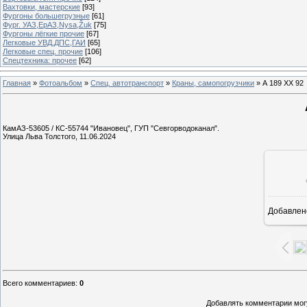
Вахтовки, мастерские
[93]
Фургоны большегрузные
[61]
Фург. УАЗ,ЕрАЗ,Nysa,Žuk
[75]
Фургоны лёгкие прочие
[67]
Легковые УВД,ДПС,ГАИ
[65]
Легковые спец. прочие
[106]
Спецтехника: прочее
[62]
Главная
»
Фотоальбом
»
Спец. автотранспорт
»
Краны, самопогрузчики
» А 189 ХХ 92
КамАЗ-53605 / КС-55744 "Ивановец", ГУП "Севгорводоканал".
Улица Льва Толстого, 11.06.2024
Добавлен
1
Всего комментариев
:
0
Добавлять комментарии могу